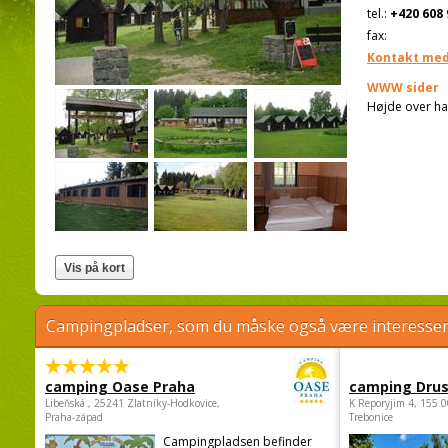
tel.:
+420 608 
fax:
Kontakt med
WWW sider
Højde over ha
Campingpladser, som du måske også være interessere
camping Oase Praha
camping Dru
Libeňská , 25241 Zlatníky-Hodkovice,
K Reporyjim 4, 155 0
Praha-západ
Trebonice
Campingpladsen befinder