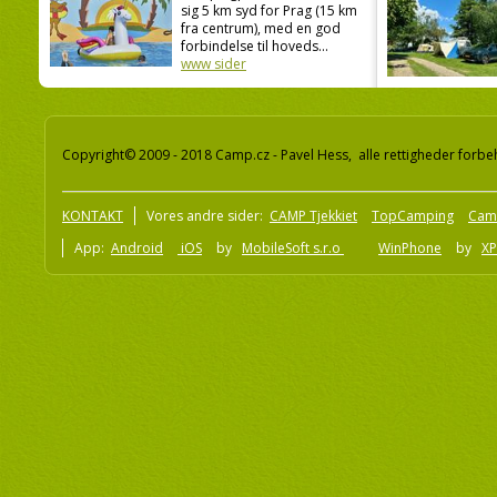
sig 5 km syd for Prag (15 km
fra centrum), med en god
forbindelse til hoveds...
www sider
Copyright© 2009 - 2018 Camp.cz - Pavel Hess, alle rettigheder forbe
KONTAKT
Vores andre sider:
CAMP Tjekkiet
TopCamping
Cam
App:
Android
iOS
by
MobileSoft s.r.o
WinPhone
by
XP