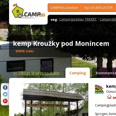
CAMPING pladser
Tips til UDFLUGTER
søg:
Campingpladser TJEKKIET
Campingpl
kemp Kroužky pod Moníncem
WWW sider
<<
Tilbage til søgeresultater
Camping
Kommenta
kemp
Ounuz 
Campingplads
Sprogen, kom