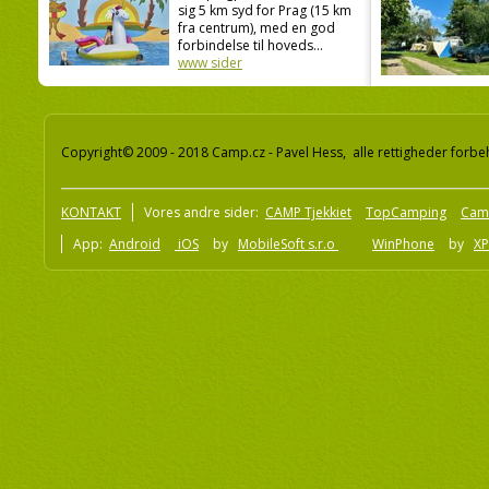
sig 5 km syd for Prag (15 km
fra centrum), med en god
forbindelse til hoveds...
www sider
Copyright© 2009 - 2018 Camp.cz - Pavel Hess, alle rettigheder forbe
KONTAKT
Vores andre sider:
CAMP Tjekkiet
TopCamping
Cam
App:
Android
iOS
by
MobileSoft s.r.o
WinPhone
by
XP