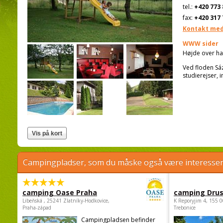
tel.:
+420 773 
fax:
+420 317 
Kontakt med
WWW sider
Højde over ha
Ved floden Sáz
studierejser, i
Campingpladser, som du måske også være interessere
camping Oase Praha
camping Dru
Libeňská , 25241 Zlatníky-Hodkovice,
K Reporyjim 4, 155 0
Praha-západ
Trebonice
Campingpladsen befinder