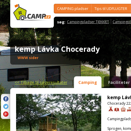
CAMPING pladser
Tips til UDFLUGTER
søg:
Campingpladser TJEKKIET
Campingpl
kemp Lávka Chocerady
WWW sider
<<
Tilbage til søgeresultater
Camping
Faciliteter
kemp Láv
Chocerady 22
Campingplads
Sprogen, kom