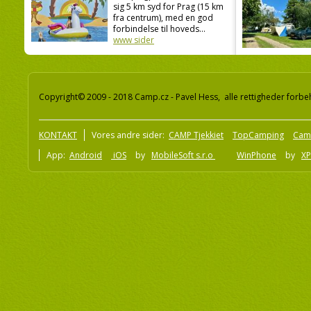
sig 5 km syd for Prag (15 km
fra centrum), med en god
forbindelse til hoveds...
www sider
Copyright© 2009 - 2018 Camp.cz - Pavel Hess, alle rettigheder forbe
KONTAKT
Vores andre sider:
CAMP Tjekkiet
TopCamping
Cam
App:
Android
iOS
by
MobileSoft s.r.o
WinPhone
by
XP