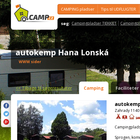
CAMPING pladser
Tips til UDFLUGTER
søg:
Campingpladser TJEKKIET
Campingpl
autokemp Hana Lonská
WWW sider
<<
Tilbage til søgeresultater
Camping
Faciliteter
autokemp
Zahrady 1140 
Campingplads
Sprogen, kom