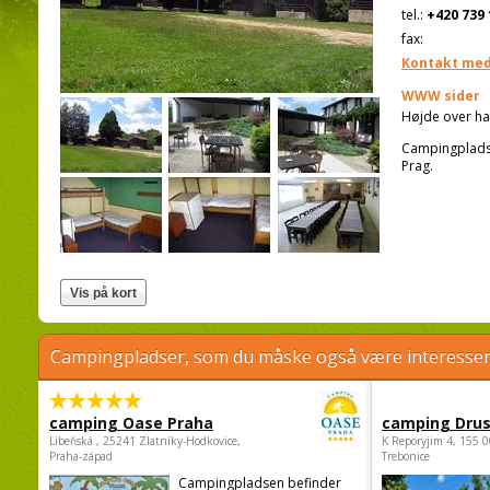
tel.:
+420 739 
fax:
Kontakt med
WWW sider
Højde over ha
Campingpladse
Prag.
Campingpladser, som du måske også være interessere
camping Oase Praha
camping Dru
Libeňská , 25241 Zlatníky-Hodkovice,
K Reporyjim 4, 155 0
Praha-západ
Trebonice
Campingpladsen befinder