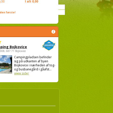
,00
I alt
0,00
den første!
ping Bojkovice
1008, 687 71 Bojkovice
Campingpladsen befinder
sig på udkanten af byen
Bojkovice i nærheden af tog-
og busbanegård i gåafst...
www sider