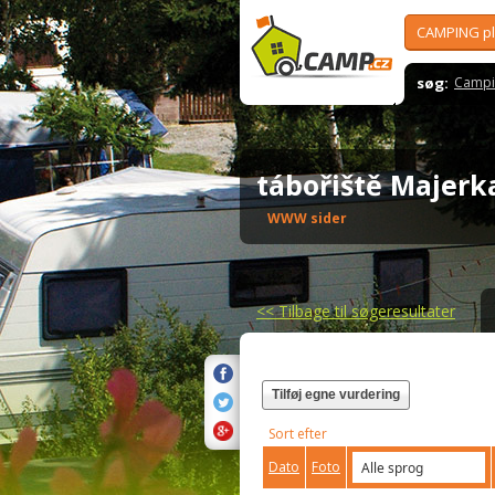
CAMPING p
søg:
Campi
tábořiště Majer
WWW sider
<<
Tilbage til søgeresultater
Tilføj egne vurdering
Sort efter
Dato
Foto