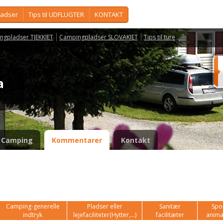
ladser
Tips til UDFLUGTER
KONTAKT
ngpladser TJEKKIET
Campingpladser SLOVAKIET
Tips til ture
ka
Camping
Kommentarer
Kontakt
Camping-generelle
Pladser eller
Sanitær
Spor
indtryk
lejefaciliteter(Hytter,...)
facilitæter
anima