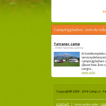
De
Campingpladser, som du måsk
Tatranec camp
, 05960 Tatranská Lomnica
Et hotelkompleks
serviceydelsescen
campingpladsen o
(åbent hele året ru
Langra...
www sider
Copyright© 2009 - 2018 Camp.cz - Pav
KONTAKT
Vores andre sider:
CAM