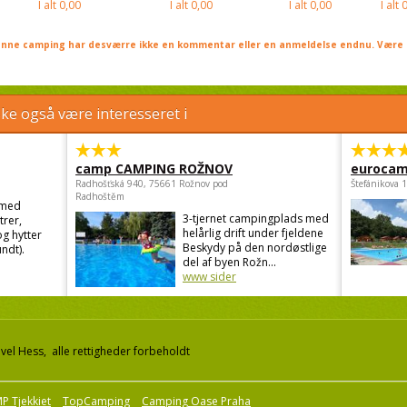
I alt
0,00
I alt
0,00
I alt
0,00
I alt
0
nne camping har desværre ikke en kommentar eller en anmeldelse endnu. Være 
e også være interesseret i
camp CAMPING ROŽNOV
eurocam
Radhošťská 940, 75661 Rožnov pod
Štefánikova 
Radhoštěm
 med
3-tjernet campingplads med
trer,
helårlig drift under fjeldene
g hytter
Beskydy på den nordøstlige
ndt).
del af byen Rožn...
www sider
el Hess, alle rettigheder forbeholdt
P Tjekkiet
TopCamping
Camping Oase Praha