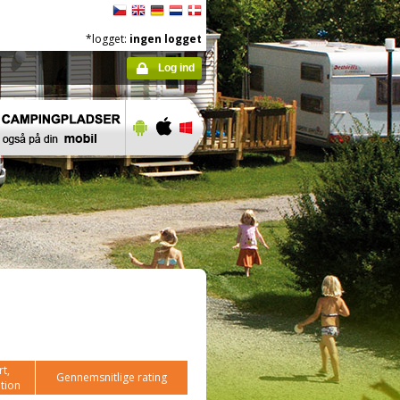
*logget:
ingen logget
Log ind
t,
Gennemsnitlige rating
tion