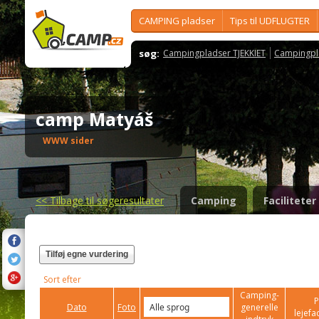
CAMPING pladser
Tips til UDFLUGTER
søg:
Campingpladser TJEKKIET
Campingpl
camp Matyáš
WWW sider
<<
Tilbage til søgeresultater
Camping
Faciliteter
Tilføj egne vurdering
Sort efter
Camping-
P
Dato
Foto
generelle
lejefac