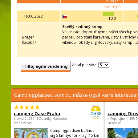
indtryk
I alt
10,00
19.06.2022
10,0
Skvělý rodinný kemp
Velice rádi doporučujeme, výčet všech pozit
Bruger
parcelu pro stání karavanu, čistý a vstřícn
Kacak77
víkendu i obědy či grilovacky, čistý kemp...
Antal per side:
Tilføj egne vurdering
Campingpladser, som du måske også være interessere
camping Oase Praha
camping Dru
Libeňská , 25241 Zlatníky-Hodkovice,
K Reporyjim 4, 155 0
Praha-západ
Trebonice
Campingpladsen befinder
sig 5 km syd for Prag (15 km