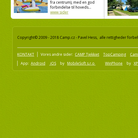
fra centrum), med en god
forbindelse til hoveds...
www sider
Copyright© 2009 - 2018 Camp.cz - Pavel Hess, alle rettigheder forbe
KONTAKT
Vores andre sider:
CAMP Tjekkiet
TopCamping
Cam
App:
Android
iOS
by
MobileSoft s.r.o
WinPhone
by
XP