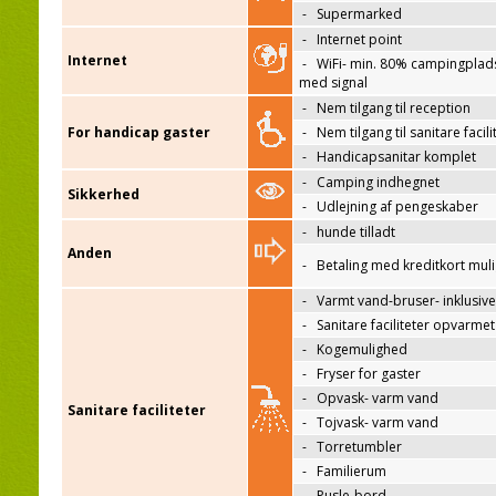
-
Supermarked
-
Internet point
Internet
-
WiFi- min. 80% campingplad
med signal
-
Nem tilgang til reception
For handicap gaster
-
Nem tilgang til sanitare facili
-
Handicapsanitar komplet
-
Camping indhegnet
Sikkerhed
-
Udlejning af pengeskaber
-
hunde tilladt
Anden
-
Betaling med kreditkort mul
-
Varmt vand-bruser- inklusive
-
Sanitare faciliteter opvarmet
-
Kogemulighed
-
Fryser for gaster
-
Opvask- varm vand
Sanitare faciliteter
-
Tojvask- varm vand
-
Torretumbler
-
Familierum
-
Pusle-bord