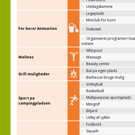
-
Udslagskumme
-
Legeplads
-
Miniclub for born
For born/ Animation
-
Diskotek
-
Organiseret programer/ tour
voksne
-
Whirpool
Wellnes
-
Massage
-
Beauty center
-
Bal pa egen plads
Grill muligheder
-
Barbecue bruge mulig
-
Volleyball
-
Basketball
-
Multipurpose sportsplads
Sport pa
campingpladsen
-
Minigolf
-
Biljard
-
Udlej af cykler
-
Fodbold
-
Squash