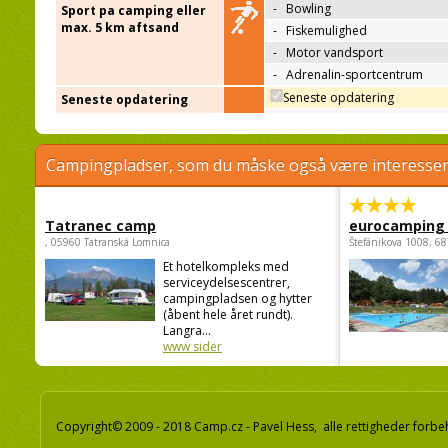
-
Bowling
Sport pa camping eller
max. 5 km aftsand
-
Fiskemulighed
-
Motor vandsport
-
Adrenalin-sportcentrum
Seneste opdatering
Seneste opdatering
Campingpladser, som du måske også være interessere
Tatranec camp
eurocamping 
, 05960 Tatranská Lomnica
Štefánikova 1008, 68
Et hotelkompleks med
serviceydelsescentrer,
campingpladsen og hytter
(åbent hele året rundt).
Langra...
www sider
Copyright© 2009 - 2018 Camp.cz - Pavel Hess, alle rettigheder forbe