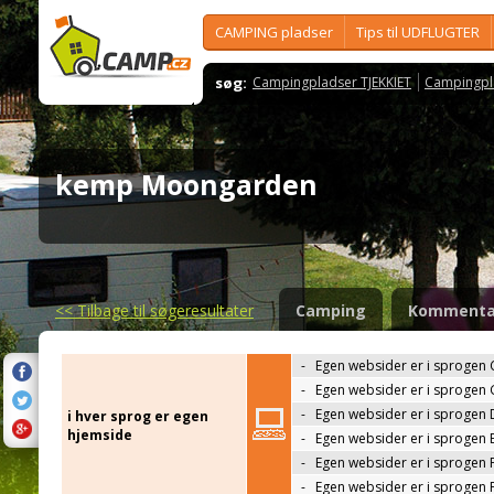
CAMPING pladser
Tips til UDFLUGTER
søg:
Campingpladser TJEKKIET
Campingpl
kemp Moongarden
<<
Tilbage til søgeresultater
Camping
Kommenta
-
Egen websider er i sprogen 
-
Egen websider er i sprogen
-
Egen websider er i sprogen 
i hver sprog er egen
hjemside
-
Egen websider er i sprogen 
-
Egen websider er i sprogen 
-
Egen websider er i sprogen 