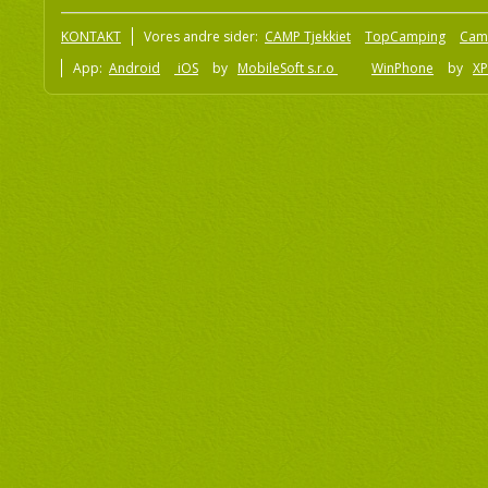
KONTAKT
Vores andre sider:
CAMP Tjekkiet
TopCamping
Cam
App:
Android
iOS
by
MobileSoft s.r.o
WinPhone
by
XP