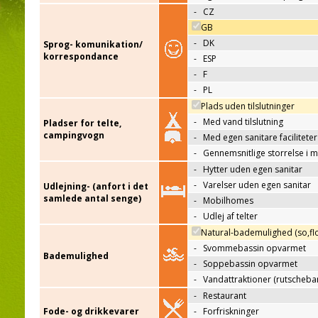
-
CZ
GB
-
DK
Sprog- komunikation/
korrespondance
-
ESP
-
F
-
PL
Plads uden tilslutninger
-
Med vand tilslutning
Pladser for telte,
campingvogn
-
Med egen sanitare faciliteter
-
Gennemsnitlige storrelse i 
-
Hytter uden egen sanitar
-
Varelser uden egen sanitar
Udlejning- (anfort i det
samlede antal senge)
-
Mobilhomes
-
Udlej af telter
Natural-bademulighed (so,flo
-
Svommebassin opvarmet
Bademulighed
-
Soppebassin opvarmet
-
Vandattraktioner (rutscheba
-
Restaurant
Fode- og drikkevarer
-
Forfriskninger