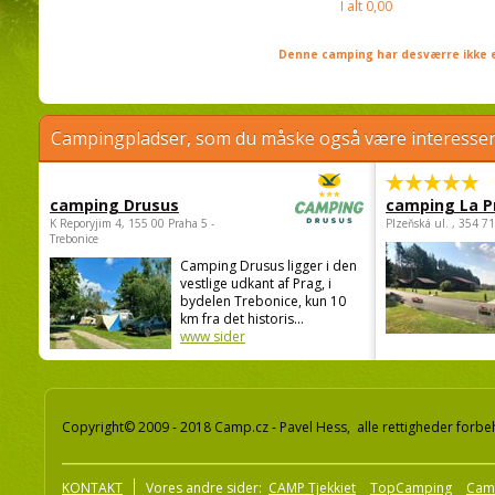
I alt
0,00
Denne camping har desværre ikke e
Campingpladser, som du måske også være interessere
camping Drusus
camping La P
K Reporyjim 4, 155 00 Praha 5 -
Plzeňská ul. , 354 7
Trebonice
Camping Drusus ligger i den
vestlige udkant af Prag, i
bydelen Trebonice, kun 10
km fra det historis...
www sider
Copyright© 2009 - 2018 Camp.cz - Pavel Hess, alle rettigheder forbe
KONTAKT
Vores andre sider:
CAMP Tjekkiet
TopCamping
Cam