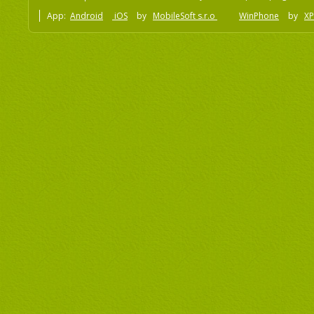
App:
Android
iOS
by
MobileSoft s.r.o
WinPhone
by
XP