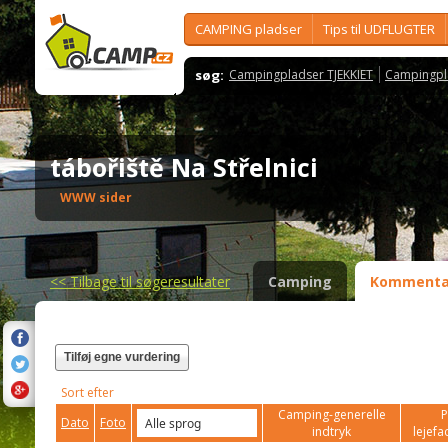
CAMPING pladser
Tips til UDFLUGTER
søg:
Campingpladser TJEKKIET
Campingpl
tábořiště Na Střelnici
WWW sider
<<
Tilbage til søgeresultater
Camping
Kommenta
Tilføj egne vurdering
Sort efter
Camping-generelle
P
Dato
Foto
indtryk
lejefac