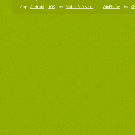
App:
Android
iOS
by
MobileSoft s.r.o
WinPhone
by
XP