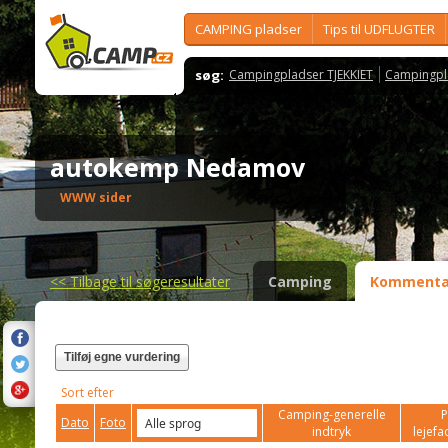
CAMPING pladser
Tips til UDFLUGTER
søg:
Campingpladser TJEKKIET
Campingpl
autokemp Nedamov
WWW sider
<<
Tilbage til søgeresultater
Camping
Kommenta
Tilføj egne vurdering
Sort efter
Camping-generelle
P
Dato
Foto
indtryk
lejefac