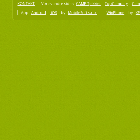
KONTAKT
Vores andre sider:
CAMP Tjekkiet
TopCamping
Cam
App:
Android
iOS
by
MobileSoft s.r.o
WinPhone
by
XP