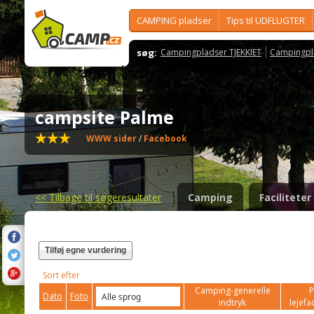
CAMPING pladser
Tips til UDFLUGTER
søg:
Campingpladser TJEKKIET
Campingpl
campsite Palme
WWW sider
/
Facebook
<<
Tilbage til søgeresultater
Camping
Faciliteter
Tilføj egne vurdering
Sort efter
Camping-generelle
P
Dato
Foto
indtryk
lejefac