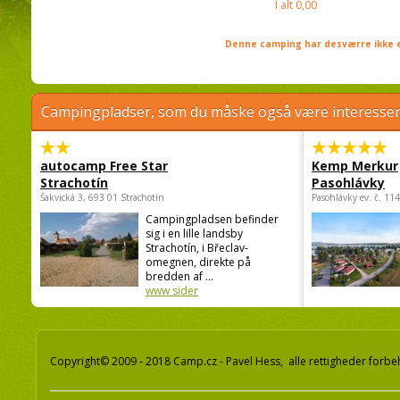
I alt
0,00
Denne camping har desværre ikke e
Campingpladser, som du måske også være interessere
autocamp Free Star
Kemp Merkur
Strachotín
Pasohlávky
Šakvická 3, 693 01 Strachotín
Pasohlávky ev. č. 11
Campingpladsen befinder
sig i en lille landsby
Strachotín, i Břeclav-
omegnen, direkte på
bredden af ...
www sider
Copyright© 2009 - 2018 Camp.cz - Pavel Hess, alle rettigheder forbe