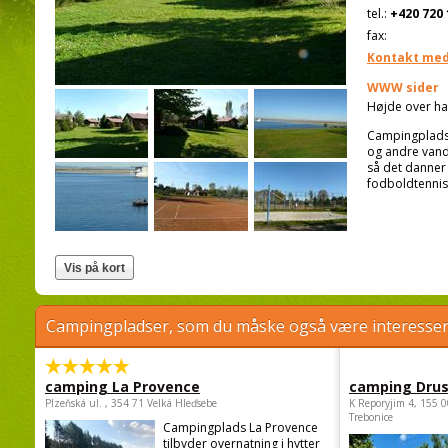
tel.:
+420 720 
fax:
Kontakt med
WWW sider
Højde over ha
Campingpladsen
og andre vands
så det danner
fodboldtennis
Campingpladser, som du måske også være interessere
camping La Provence
camping Dru
Plzeňská ul. , 354 71 Velká Hleďsebe
K Reporyjim 4, 155 0
Trebonice
Campingplads La Provence
tilbyder overnatning i hytter