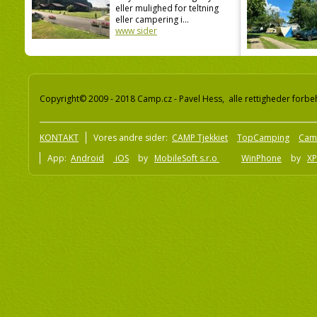
eller mulighed for teltning
eller campering i...
www sider
Copyright© 2009 - 2018 Camp.cz - Pavel Hess, alle rettigheder forbe
KONTAKT
Vores andre sider:
CAMP Tjekkiet
TopCamping
Cam
App:
Android
iOS
by
MobileSoft s.r.o
WinPhone
by
XP