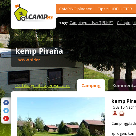
CAMPING pladser
Tips til UDFLUGTER
søg:
Campingpladser TJEKKIET
Campingpl
kemp Piraňa
WWW sider
<<
Tilbage til søgeresultater
Camping
Kommenta
kemp Pir
, 503 15 Nech
Campingplads
Sprogen, kom