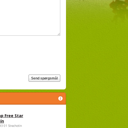
p Free Star
ín
693 01 Strachotín