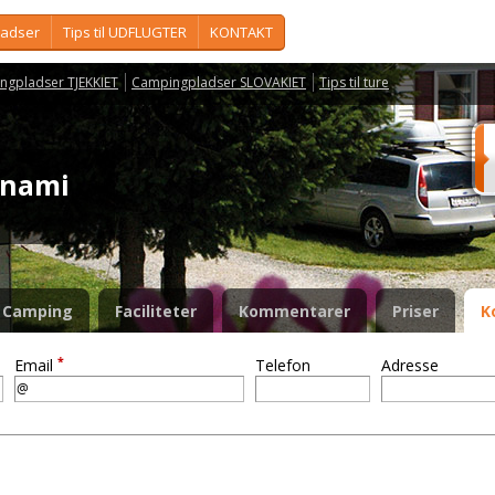
ladser
Tips til UDFLUGTER
KONTAKT
ngpladser TJEKKIET
Campingpladser SLOVAKIET
Tips til ture
vnami
Camping
Faciliteter
Kommentarer
Priser
K
*
Email
Telefon
Adresse