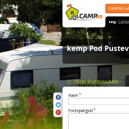
CAMPING p
søg:
Campi
kemp Pod Puste
<<
Tilbage til søgeresultater
*
Navn
*
Forespørgsel