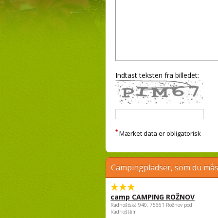
Indtast teksten fra billedet:
*
Mærket data er obligatorisk
Campingpladser, som du måsk
camp CAMPING ROŽNOV
Radhošťská 940, 75661 Rožnov pod
Radhoštěm