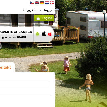
*logget:
ingen logget
Log ind
ontakt