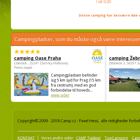
I alt
0,00
Denne camping har desværre ikke e
Campingpladser, som du måske også være interessere
camping Oase Praha
camping Žeb
Libeňská , 25241 Zlatníky-Hodkovice,
Žebrákov 3, 58291 S
Praha-západ
Campingpladsen befinder
sig 5 km syd for Prag (15 km
fra centrum), med en god
forbindelse til hoveds...
www sider
Copyright© 2009 - 2018 Camp.cz - Pavel Hess, alle rettigheder forbe
KONTAKT
Vores andre sider:
CAMP Tjekkiet
TopCamping
Cam