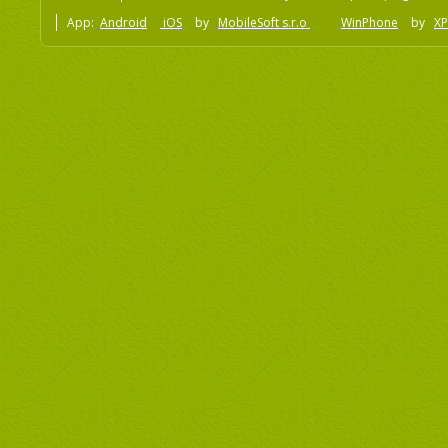
App:
Android
iOS
by
MobileSoft s.r.o
WinPhone
by
XP