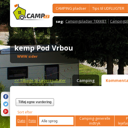
CAMPING pladser
Tips til UDFLUGTER
søg:
Campingpladser TJEKKIET
Campingpl
kemp Pod Vrbou
WWW sider
<<
Tilbage til søgeresultater
Camping
Kommenta
Tilføj egne vurdering
Sort efter
Camping-generelle
P
Dato
Foto
indtryk
lejefac