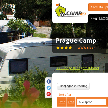
CAMPING p
søg:
Campi
Prague Camp
WWW sider
<<
Tilbage til søgeresultater
Tilføj egne vurdering
Sort efter
Dato
Foto