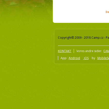
De
Copyright© 2009 - 2018 Camp.cz - Pav
KONTAKT
Vores andre sider:
CAM
App:
Android
iOS
by
MobileSo