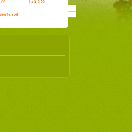
,00
I alt
0,00
den første!