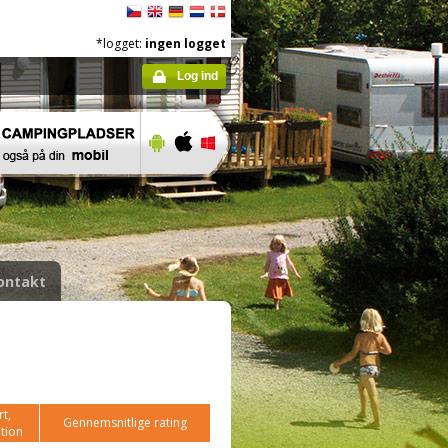
*logget:
ingen logget
Log ind
ontakt
t,
Gennemsnitlige rating
tion