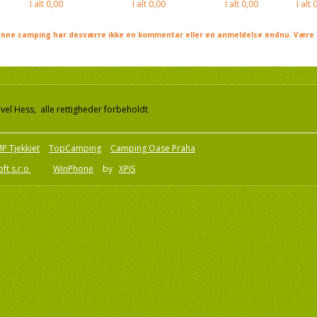
I alt
0,00
I alt
0,00
I alt
0,00
I alt
0
nne camping har desværre ikke en kommentar eller en anmeldelse endnu. Være 
el Hess, alle rettigheder forbeholdt
P Tjekkiet
TopCamping
Camping Oase Praha
ft s.r.o
WinPhone
by
XPIS