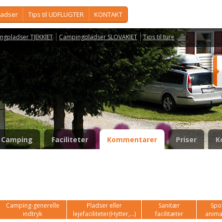
ladser
Tips til UDFLUGTER
KONTAKT
ngpladser TJEKKIET
Campingpladser SLOVAKIET
Tips til ture
Camping
Faciliteter
Kommentarer
Priser
K
Camping-generelle
Pladser eller
Sanitær
Spor
indtryk
lejefaciliteter(Hytter,...)
facilitæter
anima