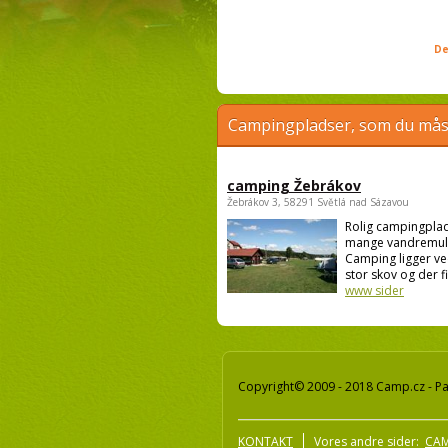
De
Campingpladser, som du måsk
camping Žebrákov
Žebrákov 3, 58291 Světlá nad Sázavou
Rolig campingpla
mange vandremul
Camping ligger ve
stor skov og der fi
www sider
Copyright© 2009 - 2018 Camp.cz - Pav
KONTAKT
Vores andre sider:
CAM