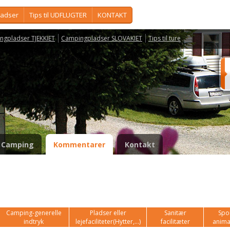
ladser
Tips til UDFLUGTER
KONTAKT
ngpladser TJEKKIET
Campingpladser SLOVAKIET
Tips til ture
Camping
Kommentarer
Kontakt
Camping-generelle
Pladser eller
Sanitær
Spor
indtryk
lejefaciliteter(Hytter,...)
facilitæter
anima