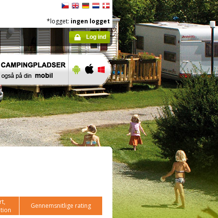
*logget:
ingen logget
Log ind
t,
Gennemsnitlige rating
tion