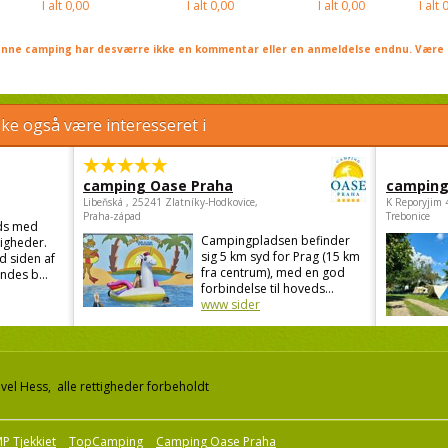
I alt
0,00
I alt
0,00
I alt
0,00
I alt
0
nne camping har desværre ikke en kommentar eller en anmeldelse endnu. Være 
e også være interesseret i
camping Oase Praha
camping
Libeňská , 25241 Zlatníky-Hodkovice,
K Reporyjim 
Praha-západ
Trebonice
ds med
Campingpladsen befinder
igheder.
sig 5 km syd for Prag (15 km
d siden af
fra centrum), med en god
ndes b...
forbindelse til hoveds...
www sider
el Hess, alle rettigheder forbeholdt
P Tjekkiet
TopCamping
Camping Oase Praha