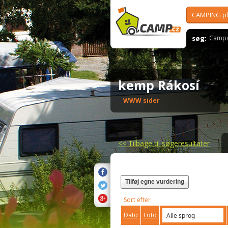
CAMPING p
søg:
Campi
kemp Rákosí
WWW sider
<<
Tilbage til søgeresultater
Tilføj egne vurdering
Sort efter
Dato
Foto