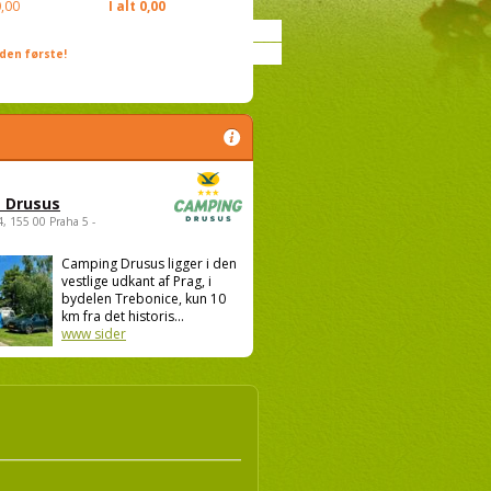
,00
I alt
0,00
den første!
 Drusus
4, 155 00 Praha 5 -
Camping Drusus ligger i den
vestlige udkant af Prag, i
bydelen Trebonice, kun 10
km fra det historis...
www sider