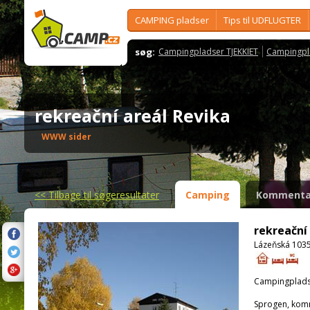
CAMPING pladser
Tips til UDFLUGTER
søg:
Campingpladser TJEKKIET
Campingpl
rekreační areál Revika
WWW sider
<<
Tilbage til søgeresultater
Camping
Kommenta
rekreační
Lázeňská 1035
Campingplads
Sprogen, kom