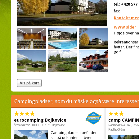
tel.:
+420 577 
fax:
Kontakt med
WWW sider
Højde over ha
Rekreationsare
hytter. Der fi
golf.
Campingpladser, som du måske også være interessere
eurocamping Bojkovice
camp CAMPI
Štefánikova 1008, 687 71 Bojkovice
Radhošťská 940, 75
Radhoštěm
Campingpladsen befinder
sig på udkanten af byen