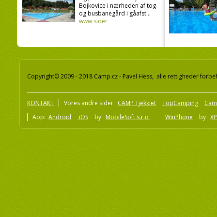
Bojkovice i nærheden af tog-
og busbanegård i gåafst...
www sider
Copyright© 2009 - 2018 Camp.cz - Pavel Hess, alle rettigheder forbe
KONTAKT
Vores andre sider:
CAMP Tjekkiet
TopCamping
Cam
App:
Android
iOS
by
MobileSoft s.r.o
WinPhone
by
XP