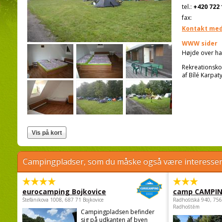
tel.:
+420 722 
fax:
Kontakt med
WWW sider
Højde over ha
Rekreationskom
af Bílé Karpat
Campingpladser, som du måske også være interessere
eurocamping Bojkovice
camp CAMPI
Štefánikova 1008, 687 71 Bojkovice
Radhošťská 940, 75
Radhoštěm
Campingpladsen befinder
sig på udkanten af byen