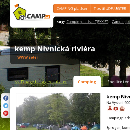
CAMPING pladser
Tips til UDFLUGTER
søg:
Campingpladser TJEKKIET
Campingpl
kemp Nivnická riviéra
WWW sider
<<
Tilbage til søgeresultater
Camping
Faciliteter
kemp Nivn
Na Výsluní 400
Campingplads
Sprogen, kom