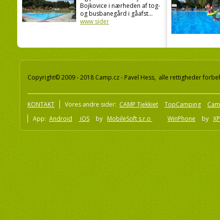
Bojkovice i nærheden af tog-
og busbanegård i gåafst...
www sider
Copyright© 2009 - 2018 Camp.cz - Pavel Hess, alle rettigheder forbe
KONTAKT
Vores andre sider:
CAMP Tjekkiet
TopCamping
Cam
App:
Android
iOS
by
MobileSoft s.r.o
WinPhone
by
XP