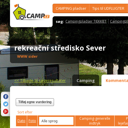
CAMPING pladser
Tips til UDFLUGTER
søg:
Campingpladser TJEKKIET
Campingpl
rekreační středisko Sever
WWW sider
<<
Tilbage til søgeresultater
Camping
Kommenta
Tilføj egne vurdering
Sort efter
Camping-generelle
P
Dato
Foto
indtryk
lejefac