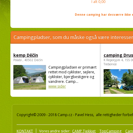
I alt
0,00
Denne camping har desværre ikke e
Campingpladser, som du måske også være interessere
kemp Děčín
camping Dru
Polabí , 40502 Děčín
K Reporyjim 4, 155 0
Trebonice
Campingpladsen er primært
rettet mod cyklister, sejlere,
cyklister, bjergbestigere og
vandrere. Camp...
www sider
Copyright© 2009 - 2018 Camp.cz - Pavel Hess, alle rettigheder forbe
KONTAKT
Vores andre sider:
CAMP Tjekkiet
TopCamping
Cam