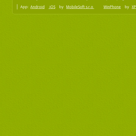
App:
Android
iOS
by
MobileSoft s.r.o
WinPhone
by
XP