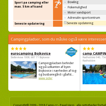
-
Bowling
Sport pa camping eller
max. 5 km aftsand
-
Fiskemulighed
-
Motor vandsport
-
Adrenalin-sportcentrum
Seneste opdatering
Seneste opdatering
Campingpladser, som du måske også være interessere
eurocamping Bojkovice
camp CAMPI
Štefánikova 1008, 687 71 Bojkovice
Radhošťská 940, 75
Radhoštěm
Campingpladsen befinder
sig på udkanten af byen
Bojkovice i nærheden af tog-
og busbanegård i gåafst...
www sider
Copyright© 2009 - 2018 Camp.cz - Pavel Hess, alle rettigheder forbe