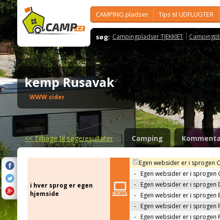
CAMPING pladser
Tips til UDFLUGTER
søg:
Campingpladser TJEKKIET
Campingpl
kemp Rusavak
WWW sider
<<
Tilbage til søgeresultater
Camping
Kommenta
Egen websider er i sprogen 
-
Egen websider er i sprogen
-
Egen websider er i sprogen 
i hver sprog er egen
hjemside
-
Egen websider er i sprogen 
-
Egen websider er i sprogen 
-
Egen websider er i sprogen 