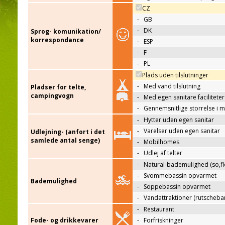
CZ
-
GB
-
DK
Sprog- komunikation/
korrespondance
-
ESP
-
F
-
PL
Plads uden tilslutninger
-
Med vand tilslutning
Pladser for telte,
campingvogn
-
Med egen sanitare faciliteter
-
Gennemsnitlige storrelse i 
-
Hytter uden egen sanitar
-
Varelser uden egen sanitar
Udlejning- (anfort i det
samlede antal senge)
-
Mobilhomes
-
Udlej af telter
-
Natural-bademulighed (so,flo
-
Svommebassin opvarmet
Bademulighed
-
Soppebassin opvarmet
-
Vandattraktioner (rutscheba
-
Restaurant
Fode- og drikkevarer
-
Forfriskninger