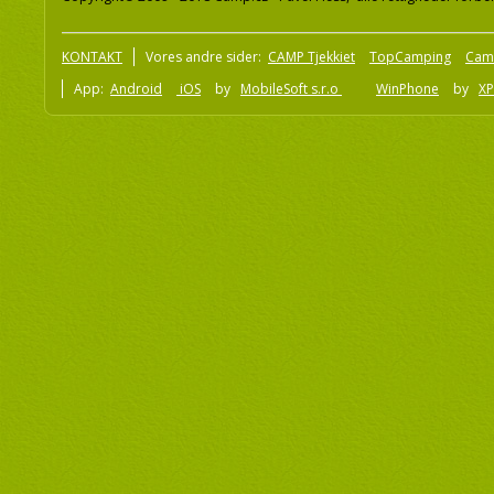
KONTAKT
Vores andre sider:
CAMP Tjekkiet
TopCamping
Cam
App:
Android
iOS
by
MobileSoft s.r.o
WinPhone
by
XP