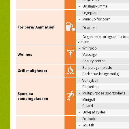
-
Udslagskumme
-
Legeplads
-
Miniclub for born
For born/ Animation
-
Diskotek
-
Organiseret programer/ tour
voksne
-
Whirpool
Wellnes
-
Massage
-
Beauty center
-
Bal pa egen plads
Grill muligheder
-
Barbecue bruge mulig
-
Volleyball
-
Basketball
-
Multipurpose sportsplads
Sport pa
campingpladsen
-
Minigolf
-
Biljard
-
Udlej af cykler
-
Fodbold
-
Squash