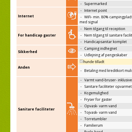
-
Supermarked
-
Internet point
Internet
-
WiFi- min. 80% campingplad
med signal
-
Nem tilgang til reception
For handicap gaster
-
Nem tilgang til sanitare facili
-
Handicapsanitar komplet
-
Camping indhegnet
Sikkerhed
-
Udlejning af pengeskaber
hunde tilladt
Anden
-
Betaling med kreditkort mul
-
Varmt vand-bruser- inklusive
-
Sanitare faciliteter opvarmet
-
Kogemulighed
-
Fryser for gaster
-
Opvask- varm vand
Sanitare faciliteter
-
Tojvask- varm vand
-
Torretumbler
-
Familierum
-
Pusle-bord