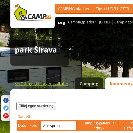
CAMPING pladser
Tips til UDFLUGTER
søg:
Campingpladser TJEKKIET
Campingpl
park Šírava
<<
Tilbage til søgeresultater
Camping
Kommenta
Tilføj egne vurdering
Sort efter
Camping-generelle
P
Dato
Foto
indtryk
lejefac