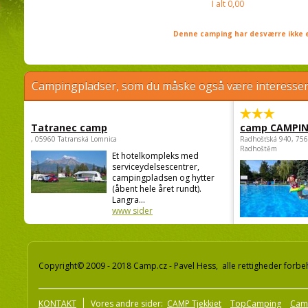
I alt
0,00
Denne camping har desværre ikke e
Campingpladser, som du måske også være interessere
Tatranec camp
camp CAMPI
, 05960 Tatranská Lomnica
Radhošťská 940, 75
Radhoštěm
Et hotelkompleks med
serviceydelsescentrer,
campingpladsen og hytter
(åbent hele året rundt).
Langra...
www sider
Copyright© 2009 - 2018 Camp.cz - Pavel Hess, alle rettigheder forbe
KONTAKT
Vores andre sider:
CAMP Tjekkiet
TopCamping
Cam