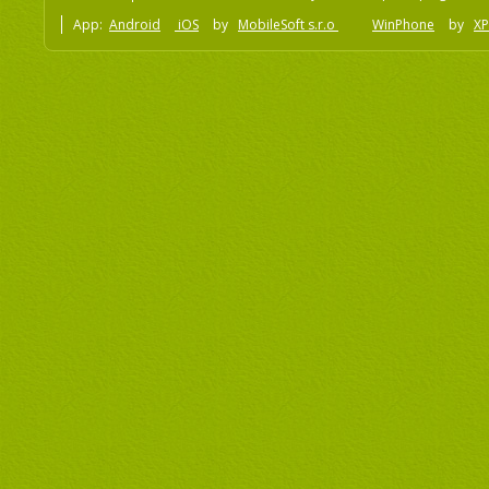
App:
Android
iOS
by
MobileSoft s.r.o
WinPhone
by
XP