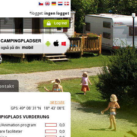
*logget:
ingen logget
Log ind
ontakt
søg rute
GPS: 49° 08' 31"N 18° 43' 08"E
PIGPLADS VURDERUNG
t/Animation program
0,0
are faciliteter
0,0