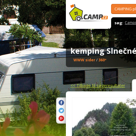
CAMPING p
søg:
Campi
kemping Slnečn
WWW sider
/
360º
<<
Tilbage til søgeresultater