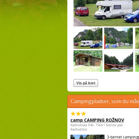
Campingpladser, som du måsk
camp CAMPING ROŽNOV
Radhošťská 940, 75661 Rožnov pod
Radhoštěm
3-tjernet campin