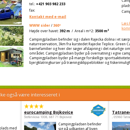
Cam
tel.:
+421 903 982 233
plad
fax:
Camp
Kontakt med e-mail
Læs 
WWW sider
/
360º
kom
2
Højde over havet:
392 m
/
Areal i m^2:
3500 m
Campingpladsen befinder sig i dalen Rajecka dolina i et sær
naturreservation, 3km fra kurstedet Rajecke Teplice. Green Ca
børnefamilier og hver der søger afslapning i det naturlige om
området. Campingpladsen byder på overnatning i egne campi
Campingpladsen byder på mange forskellige sportsaktivitete
bjergklatringkurser på træningsklippeblokker og fiskerimuligh
e også være interesseret i
eurocamping Bojkovice
Tatrane
Štefánikova 1008, 687 71 Bojkovice
, 05960 Tatr
Campingpladsen befinder
gplads med
sig på udkanten af byen