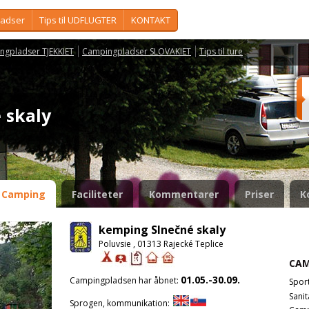
ladser
Tips til UDFLUGTER
KONTAKT
ngpladser TJEKKIET
Campingpladser SLOVAKIET
Tips til ture
é skaly
Camping
Faciliteter
Kommentarer
Priser
K
kemping Slnečné skaly
Poluvsie , 01313 Rajecké Teplice
CAM
01.05.-30.09.
Campingpladsen har åbnet:
Spor
Sanit
Sprogen, kommunikation: