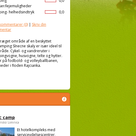
ping
0,0
ser/lejemuligheder
ing- helhedsindtryk
0,0
kommentarer
(0)
|
Skriv din
mentar
præget område af en beskyttet
mping Slnecne skaly er især ideel til
råde. Cykel- og vandreruter i
ngvogne, husvogne, telte og hytter.
r på fodbold- og volleyballbanen,
eder i floden Rajcianka.
c camp
anská Lomnica
Et hotelkompleks med
serviceydelsescentrer,