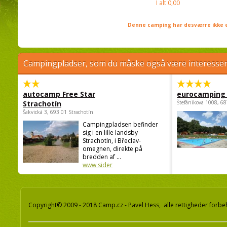
I alt
0,00
Denne camping har desværre ikke e
Campingpladser, som du måske også være interessere
autocamp Free Star
eurocamping 
Strachotín
Štefánikova 1008, 68
Šakvická 3, 693 01 Strachotín
Campingpladsen befinder
sig i en lille landsby
Strachotín, i Břeclav-
omegnen, direkte på
bredden af ...
www sider
Copyright© 2009 - 2018 Camp.cz - Pavel Hess, alle rettigheder forbe