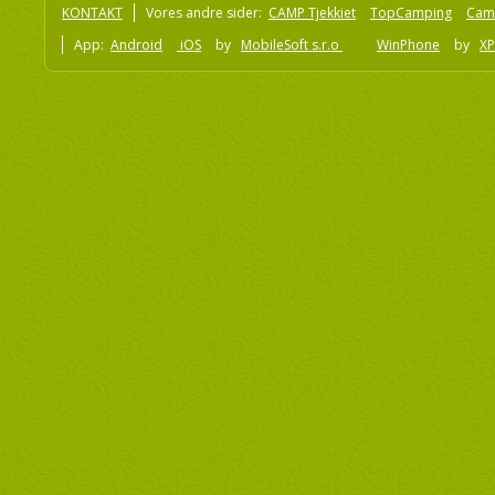
KONTAKT
Vores andre sider:
CAMP Tjekkiet
TopCamping
Cam
App:
Android
iOS
by
MobileSoft s.r.o
WinPhone
by
XP