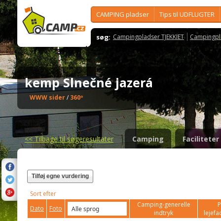
CAMPING pladser
Tips til UDFLUGTER
søg:
Campingpladser TJEKKIET
Campingpl
kemp Slnečné jazerá
WWW sider
/
360º
<<
Tilbage til søgeresultater
Camping
Faciliteter
Tilføj egne vurdering
Sort efter
Camping-generelle
P
Dato
Foto
indtryk
lejefac