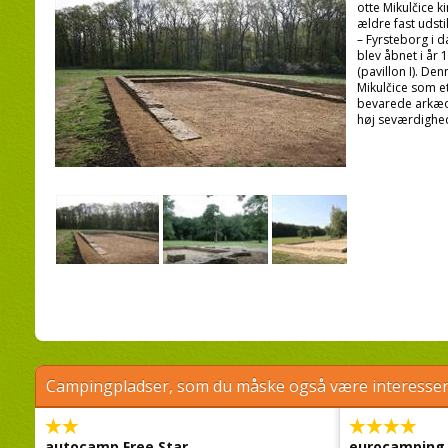
otte Mikulčice k
ældre fast udsti
– Fyrsteborg i 
blev åbnet i år
(pavillon I). De
Mikulčice som 
bevarede arkæol
høj seværdighe
Campingpladser, som du måske også være interessere