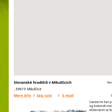
Slovanské hradiště v Mikulčicích
Sev
, 69619 Mikulčice
Mere info
/
Søg rute
/
E-mail
Gæsterne kan p
sig bekendt med 
eksteriøret se 