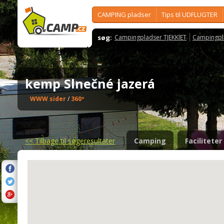
CAMPING pladser
Tips til UDFLUGTER
søg:
Campingpladser TJEKKIET
Campingpl
kemp Slnečné jazerá
WWW sider
/
360º
<<
Tilbage til søgeresultater
Camping
Faciliteter