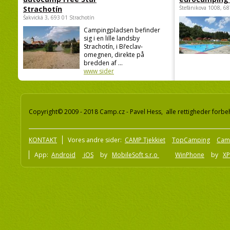
autocamp Free Star
eurocamping 
Strachotín
Štefánikova 1008, 68
Šakvická 3, 693 01 Strachotín
Campingpladsen befinder
sig i en lille landsby
Strachotín, i Břeclav-
omegnen, direkte på
bredden af ...
www sider
Copyright© 2009 - 2018 Camp.cz - Pavel Hess, alle rettigheder forbe
KONTAKT
Vores andre sider:
CAMP Tjekkiet
TopCamping
Cam
App:
Android
iOS
by
MobileSoft s.r.o
WinPhone
by
XP