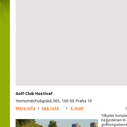
Golf Club Hostivař
Hornoměcholupská 565, 100 00 Praha 10
Mere info
/
Søg rute
/
E-mail
Tilbyder komple
begyndelsen til
golfkompetence