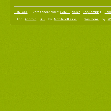
KONTAKT
Vores andre sider:
CAMP Tjekkiet
TopCamping
Cam
App:
Android
iOS
by
MobileSoft s.r.o
WinPhone
by
XP