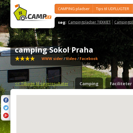
CAMPING pladser
Tips til UDFLUGTER
søg:
Campingpladser TJEKKIET
Campingpl
camping Sokol Praha
WWW sider
/
Video
/
Facebook
<<
Tilbage til søgeresultater
Camping
Faciliteter