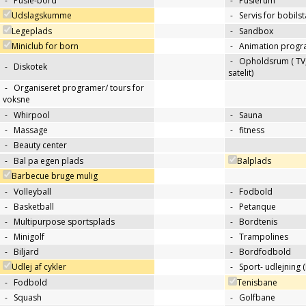
-
Pusle-bord
-
Puslerum
Udslagskumme
-
Servis for bobils
Legeplads
-
Sandbox
Miniclub for born
-
Animation progr
-
Opholdsrum ( TV, 
-
Diskotek
satelit)
-
Organiseret programer/ tours for
voksne
-
Whirpool
-
Sauna
-
Massage
-
fitness
-
Beauty center
-
Bal pa egen plads
Balplads
Barbecue bruge mulig
-
Volleyball
-
Fodbold
-
Basketball
-
Petanque
-
Multipurpose sportsplads
-
Bordtenis
-
Minigolf
-
Trampolines
-
Biljard
-
Bordfodbold
Udlej af cykler
-
Sport- udlejning (
-
Fodbold
Tenisbane
-
Squash
-
Golfbane