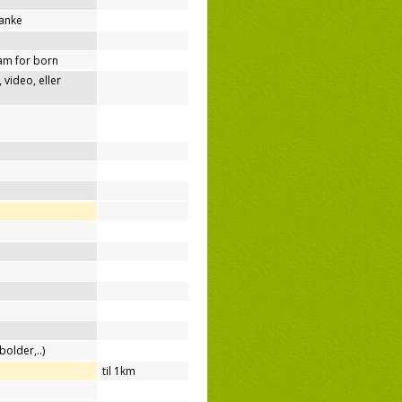
tanke
am for born
video, eller
bolder,..)
til 1km