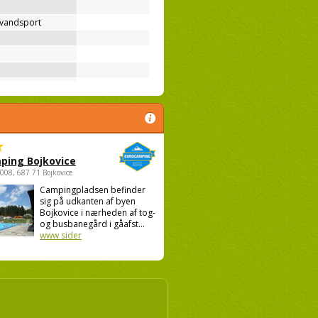
 vandsport
ping Bojkovice
1008, 687 71 Bojkovice
Campingpladsen befinder
sig på udkanten af byen
Bojkovice i nærheden af tog-
og busbanegård i gåafst...
www sider