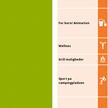
For born/ Animation
Wellnes
Grill muligheder
Sport pa
campingpladsen