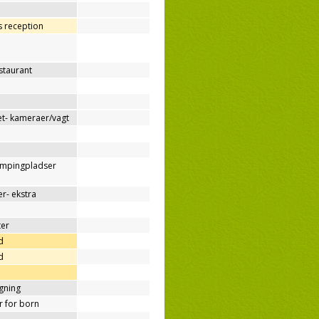
os reception
estaurant
t- kameraer/vagt
ampingpladser
r- ekstra
ter
d
d
ygning
er for born