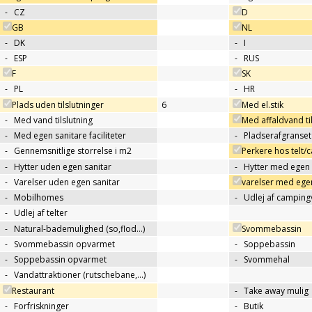
-
CZ
D
GB
NL
-
DK
-
I
-
ESP
-
RUS
F
SK
-
PL
-
HR
Plads uden tilslutninger
6
Med el.stik
-
Med vand tilslutning
Med affaldvand til
-
Med egen sanitare faciliteter
-
Pladserafgranse
-
Gennemsnitlige storrelse i m2
Perkere hos telt
-
Hytter uden egen sanitar
-
Hytter med egen 
-
Varelser uden egen sanitar
varelser med egen
-
Mobilhomes
-
Udlej af campin
-
Udlej af telter
-
Natural-bademulighed (so,flod...)
Svommebassin
-
Svommebassin opvarmet
-
Soppebassin
-
Soppebassin opvarmet
-
Svommehal
-
Vandattraktioner (rutschebane,…)
Restaurant
-
Take away mulig
-
Forfriskninger
-
Butik