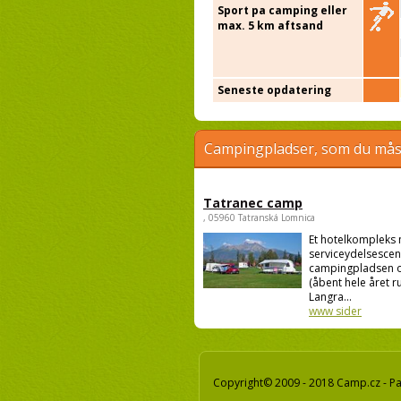
Sport pa camping eller
max. 5 km aftsand
Seneste opdatering
Campingpladser, som du måsk
Tatranec camp
, 05960 Tatranská Lomnica
Et hotelkompleks
serviceydelsescen
campingpladsen o
(åbent hele året ru
Langra...
www sider
Copyright© 2009 - 2018 Camp.cz - Pav