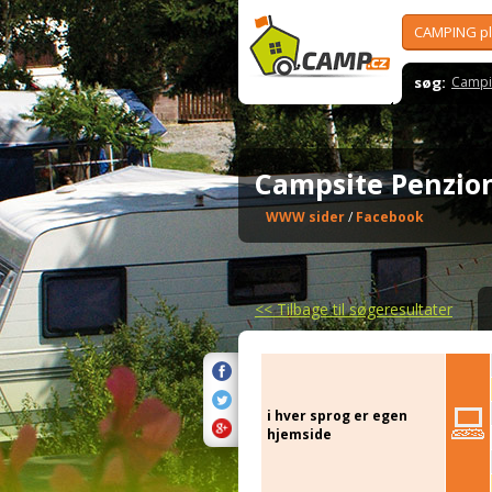
CAMPING p
søg:
Campi
Campsite Penzio
WWW sider
/
Facebook
<<
Tilbage til søgeresultater
i hver sprog er egen
hjemside