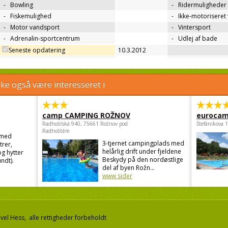
-
Bowling
-
Ridermuligheder
-
Fiskemulighed
-
Ikke-motoriseret
-
Motor vandsport
-
Vintersport
-
Adrenalin-sportcentrum
-
Udlej af bade
Seneste opdatering
10.3.2012
e også være interesseret i
camp CAMPING ROŽNOV
eurocam
Radhošťská 940, 75661 Rožnov pod
Štefánikova 
Radhoštěm
 med
3-tjernet campingplads med
trer,
helårlig drift under fjeldene
g hytter
Beskydy på den nordøstlige
ndt).
del af byen Rožn...
www sider
el Hess, alle rettigheder forbeholdt