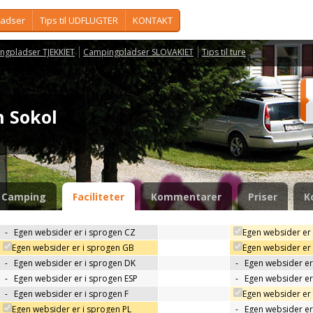
ladser
Tips til UDFLUGTER
KONTAKT
ngpladser TJEKKIET
Campingpladser SLOVAKIET
Tips til ture
n Sokol
Camping
Faciliteter
Kommentarer
Priser
K
-
Egen websider er i sprogen CZ
Egen websider er
Egen websider er i sprogen GB
Egen websider er
-
Egen websider er i sprogen DK
-
Egen websider er 
-
Egen websider er i sprogen ESP
-
Egen websider er
-
Egen websider er i sprogen F
Egen websider er 
Egen websider er i sprogen PL
-
Egen websider er