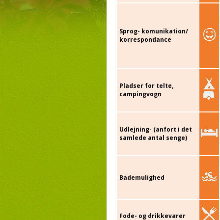
Sprog- komunikation/
korrespondance
Pladser for telte,
campingvogn
Udlejning- (anfort i det
samlede antal senge)
Bademulighed
Fode- og drikkevarer