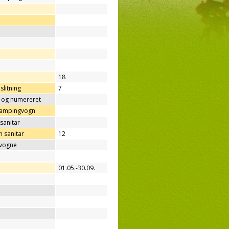
18
slitning
7
t og numereret
/campingvogn
sanitar
 sanitar
12
gvogne
01.05.-30.09.