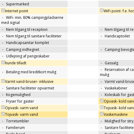
-
Supermarked
Internet point
WiFi point- f.e. h
-
WiFi- min. 80% campingpladserne
med signal
-
Nem tilgang til reception
-
Nem tilgang til r
-
Nem tilgang til sanitare faciliteter
-
Handicaptoilet
-
Handicapsanitar komplet
-
Camping indhegnet
-
Camping bevogte
-
Udlejning af pengeskaber
hunde tilladt
-
Gassalg
-
Reservation af c
-
Betaling med kreditkort mulig
mulig
Varmt vand-bruser- inklusive
-
Varmt vand-bruse
-
Sanitare faciliteter opvarmet
-
Vaskekabiner
-
Kogemulighed
-
Koleskab for gas
-
Fryser for gaster
Opvask- kold van
Opvask- varm vand
Tojvask- kold van
Tojvask- varm vand
Vaskemaskine
-
Torretumbler
-
Mulighed for str
-
Familierum
-
Sanitare facilitet