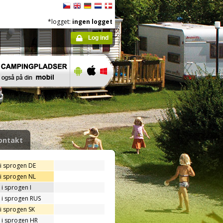
*logget:
ingen logget
Log ind
ontakt
 i sprogen DE
 i sprogen NL
i sprogen I
 i sprogen RUS
i sprogen SK
 i sprogen HR