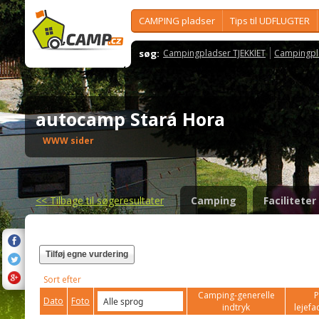
CAMPING pladser
Tips til UDFLUGTER
søg:
Campingpladser TJEKKIET
Campingpl
autocamp Stará Hora
WWW sider
<<
Tilbage til søgeresultater
Camping
Faciliteter
Tilføj egne vurdering
Sort efter
Camping-generelle
P
Dato
Foto
indtryk
lejefac