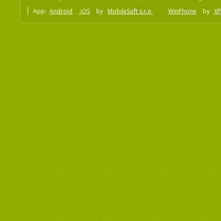
App:
Android
iOS
by
MobileSoft s.r.o
WinPhone
by
XP