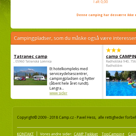
I alt
0,00
Denne camping har desværre ikke e
Campingpladser, som du måske også være interessere
Tatranec camp
camp CAMPI
, 05960 Tatranská Lomnica
Radhošťská 940, 75
Radhoštěm
Et hotelkompleks med
serviceydelsescentrer,
campingpladsen og hytter
(åbent hele året rundt).
Langra...
www sider
Copyright© 2009 - 2018 Camp.cz - Pavel Hess, alle rettigheder forbe
KONTAKT
Vores andre sider:
CAMP Tjekkiet
TopCamping
Cam