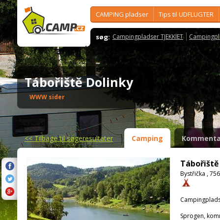
CAMPING pladser
Tips til UDFLUGTER
søg:
Campingpladser TJEKKIET
Campingpl
Tábořiště Dolinky
WWW sider
<<
Tilbage til søgeresultater
Camping
Kommenta
Tábořiště
Bystřička , 75
Campingplads
Sprogen, kom