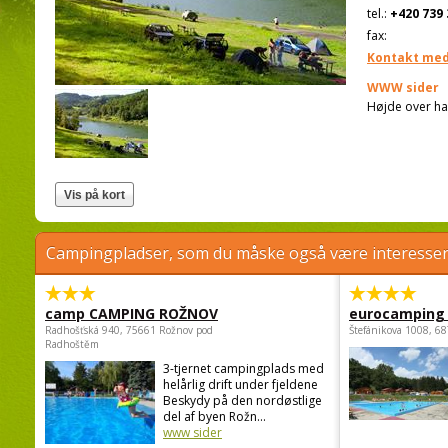
tel.:
+420 739 
fax:
Kontakt med
WWW sider
Højde over ha
Campingpladser, som du måske også være interessere
camp CAMPING ROŽNOV
eurocamping 
Radhošťská 940, 75661 Rožnov pod
Štefánikova 1008, 68
Radhoštěm
3-tjernet campingplads med
helårlig drift under fjeldene
Beskydy på den nordøstlige
del af byen Rožn...
www sider