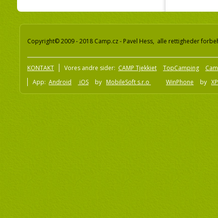
Copyright© 2009 - 2018 Camp.cz - Pavel Hess, alle rettigheder forbe
KONTAKT
Vores andre sider:
CAMP Tjekkiet
TopCamping
Cam
App:
Android
iOS
by
MobileSoft s.r.o
WinPhone
by
XP