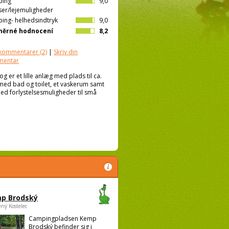
ping
9,0
ser/lejemuligheder
ing- helhedsindtryk
9,0
měrné hodnocení
8,2
kommentarer
(2)
|
Skriv din
mentar
 er et lille anlæg med plads til ca.
 med bad og toilet, et vaskerum samt
d forlystelsesmuligheder til små
p Brodský
ený Kostelec
Campingpladsen Kemp
Brodský befinder sig i