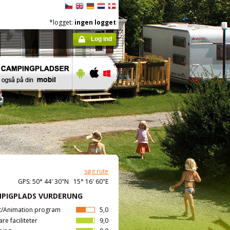
*logget:
ingen logget
Log ind
søg rute
GPS: 50° 44' 30"N 15° 16' 60"E
PIGPLADS VURDERUNG
t/Animation program
5,0
are faciliteter
9,0