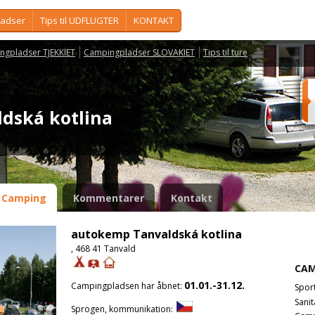
ladser
Tips til UDFLUGTER
KONTAKT
ngpladser TJEKKIET
Campingpladser SLOVAKIET
Tips til ture
ldská kotlina
Camping
Kommentarer
Kontakt
autokemp Tanvaldská kotlina
, 468 41 Tanvald
CAM
01.01.-31.12.
Campingpladsen har åbnet:
Spor
Sanit
Sprogen, kommunikation: