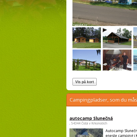
Campingpladser, som du måsk
autocamp Slunečná
, 54344 Čistá v Krkonoších
Autocamp Slunečn
eneste camping i