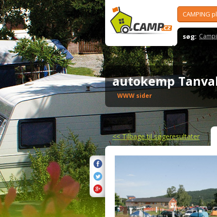
CAMPING p
søg:
Campi
autokemp Tanva
WWW sider
<<
Tilbage til søgeresultater