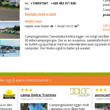
Cam
tel.:
+728557367
+420 483 311 928
plad
fax:
Camp
Kontakt med e-mail
prů
WWW sider
Læs 
2
Højde over havet:
m
/
Areal i m^2:
m
kom
Campingpladsen Tanvaldska Kotlina ligger i et roligt område og
30 telte/campingvogne. Der er en reception, sanitetsforhold
en buffet og sportsbar med en udendørsterrasse og plads me
campister. Der findes også to hytter på arealet.
e også være interesseret i
camp Dolce Trutnov
autocam
Oblanov 37, 54101 Trutnov
, 54941 Červ
á er den
Campingpladsen ligger midt
 Krkonoše
i skovene og er åben hele