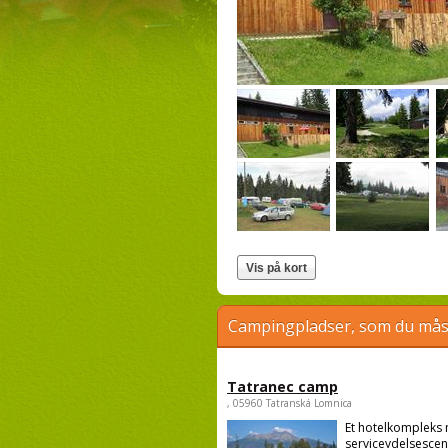
Campingpladser, som du måsk
Tatranec camp
, 05960 Tatranská Lomnica
Et hotelkompleks
serviceydelsescen