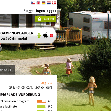
*logget:
ingen logget
Log ind
ontakt
søg rute
GPS: 49° 05' 02"N 20° 04' 06"E
PIGPLADS VURDERUNG
t/Animation program
6,5
are faciliteter
9,0