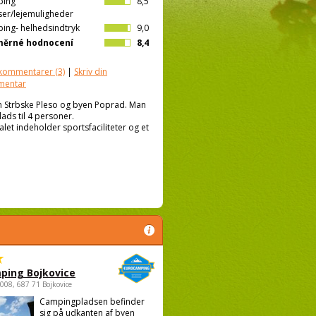
ping
8,5
ser/lejemuligheder
ing- helhedsindtryk
9,0
měrné hodnocení
8,4
kommentarer
(3)
|
Skriv din
mentar
n Strbske Pleso og byen Poprad. Man
lads til 4 personer.
let indeholder sportsfaciliteter og et
ping Bojkovice
1008, 687 71 Bojkovice
Campingpladsen befinder
sig på udkanten af byen