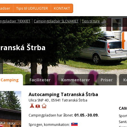
ladser
Tips til UDFLUGTER
KONTAKT
ngpladser TJEKKIET
Campingpladser SLOVAKIET
Tips til ture
transká Štrba
Camping
Faciliteter
Kommentarer
Priser
K
Autocamping Tatranská Štrba
Ulica SNP 40 , 05941 Tatranská Štrba
CAM
01.05.-30.09.
Campingpladsen har åbnet:
Spor
Sanit
Sprogen, kommunikation: