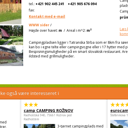
Cam
tel.:
+421 902 445 241
+421 905 676 094
plad
fax:
Camp
Kontakt med e-mail
prů
WWW sider
/
Læs 
2
Højde over havet:
m
/
Areal i m^2:
m
kom
Campingpladsen ligger i Tatranska Strba som er 8km fra søe
kan bo i egne telte eller campingvogne eller i 17 hytter med p
Bespisningsmuligheder på en smart slovakisk restaurant. Area
ildsted med grillmuligheder.
e også være interesseret i
camp CAMPING ROŽNOV
eurocam
Radhošťská 940, 75661 Rožnov pod
Štefánikova 
Radhoštěm
 med
3-tjernet campingplads med
trer,