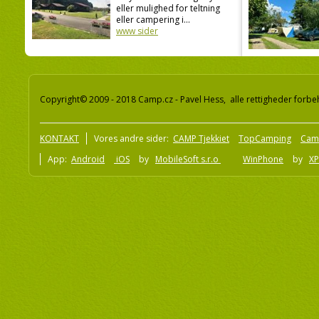
eller mulighed for teltning
eller campering i...
www sider
Copyright© 2009 - 2018 Camp.cz - Pavel Hess, alle rettigheder forbe
KONTAKT
Vores andre sider:
CAMP Tjekkiet
TopCamping
Cam
App:
Android
iOS
by
MobileSoft s.r.o
WinPhone
by
XP