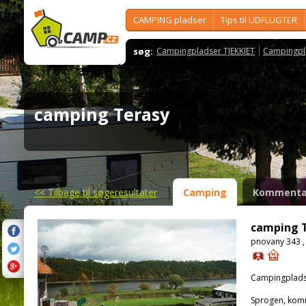
CAMPING pladser
Tips til UDFLUGTER
søg:
Campingpladser TJEKKIET
Campingpl
camping Terasy
<<
Tilbage til søgeresultater
Camping
Kommenta
camping 
pnovany 343 ,
Campingplads
Sprogen, kom