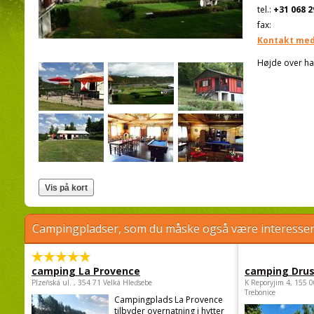
tel.:
+31 068 2
fax:
Kontakt med
Højde over ha
Campingpladser, som du måske også være interessere
camping La Provence
camping Dru
Plzeňská ul. , 354 71 Velká Hleďsebe
K Reporyjim 4, 155 0
Trebonice
Campingplads La Provence
tilbyder overnatning i hytter