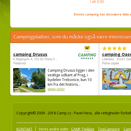
I alt
0,00
Denne camping har desværre ikke e
Campingpladser, som du måske også være interessere
camping Drusus
camping Oas
K Reporyjim 4, 155 00 Praha 5 -
Libeňská , 25241 Zla
Trebonice
Praha-západ
Camping Drusus ligger i den
vestlige udkant af Prag, i
bydelen Trebonice, kun 10
km fra det historis...
www sider
Copyright© 2009 - 2018 Camp.cz - Pavel Hess, alle rettigheder forbe
KONTAKT
Vores andre sider:
CAMP Tjekkiet
TopCamping
Cam