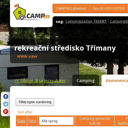
CAMPING pladser
Tips til UDFLUGTER
søg:
Campingpladser TJEKKIET
Campingpl
rekreační středisko Třímany
WWW sider
<<
Tilbage til søgeresultater
Camping
Kommenta
Tilføj egne vurdering
Sort efter
Camping-generelle
P
Dato
Foto
indtryk
lejefac