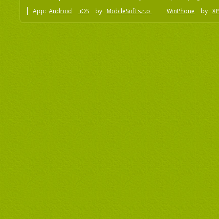
App:
Android
iOS
by
MobileSoft s.r.o
WinPhone
by
XP