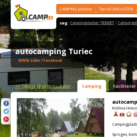
CAMPING pladser
Tips til UDFLUGTER
søg:
Campingpladser TJEKKIET
Campingpl
autocamping Turiec
WWW sider
/
Facebook
<<
Tilbage til søgeresultater
Camping
Faciliteter
autocamp
Kolónia Hviez
Campingplads
Sprogen, kom