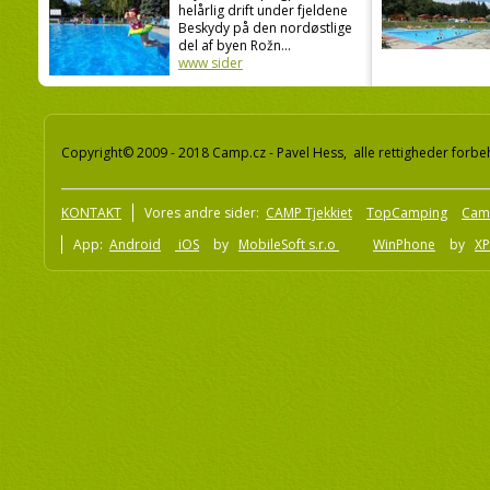
helårlig drift under fjeldene
Beskydy på den nordøstlige
del af byen Rožn...
www sider
Copyright© 2009 - 2018 Camp.cz - Pavel Hess, alle rettigheder forbe
KONTAKT
Vores andre sider:
CAMP Tjekkiet
TopCamping
Cam
App:
Android
iOS
by
MobileSoft s.r.o
WinPhone
by
XP