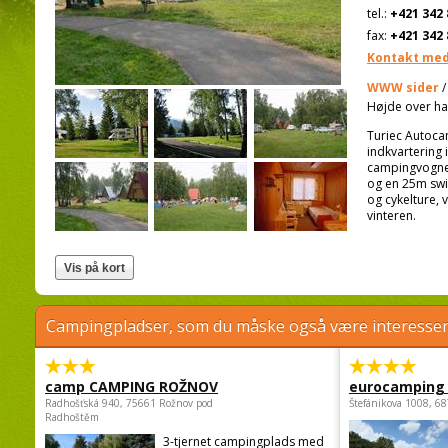
tel.:
+421 342 
fax:
+421 342 
Kontakt med
WWW sider
/
Højde over ha
Turiec Autoca
indkvartering 
campingvogne e
og en 25m swi
og cykelture,
vinteren.
Campingpladser, som du måske også være interessere
camp CAMPING ROŽNOV
eurocamping 
Radhošťská 940, 75661 Rožnov pod
Štefánikova 1008, 68
Radhoštěm
3-tjernet campingplads med