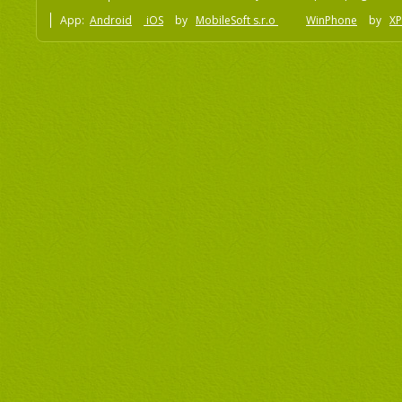
App:
Android
iOS
by
MobileSoft s.r.o
WinPhone
by
XP