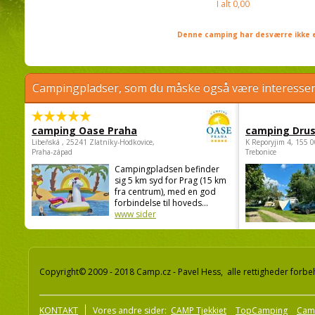
I alt
0,00
Denne camping har desværre ikke e
Campingpladser, som du måske også være interessere
camping Oase Praha
camping Dru
Libeňská , 25241 Zlatníky-Hodkovice,
K Reporyjim 4, 155 0
Praha-západ
Trebonice
Campingpladsen befinder
sig 5 km syd for Prag (15 km
fra centrum), med en god
forbindelse til hoveds...
www sider
Copyright© 2009 - 2018 Camp.cz - Pavel Hess, alle rettigheder forbe
KONTAKT
Vores andre sider:
CAMP Tjekkiet
TopCamping
Cam