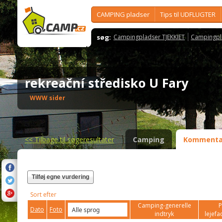
CAMPING pladser
Tips til UDFLUGTER
søg:
Campingpladser TJEKKIET
Campingpl
rekreační středisko U Fary
WWW sider
<<
Tilbage til søgeresultater
Camping
Kommenta
Tilføj egne vurdering
Sort efter
Camping-generelle
P
Dato
Foto
indtryk
lejefac