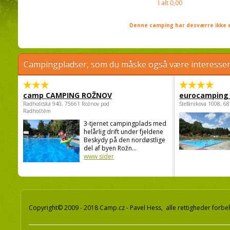
I alt
0,00
Denne camping har desværre ikke e
Campingpladser, som du måske også være interessere
camp CAMPING ROŽNOV
eurocamping 
Radhošťská 940, 75661 Rožnov pod
Štefánikova 1008, 68
Radhoštěm
3-tjernet campingplads med
helårlig drift under fjeldene
Beskydy på den nordøstlige
del af byen Rožn...
www sider
Copyright© 2009 - 2018 Camp.cz - Pavel Hess, alle rettigheder forbe