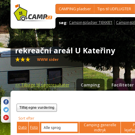
CAMPING pladser
Tips til UDFLUGTER
søg:
Campingpladser TJEKKIET
Campingpl
rekreační areál U Kateřiny
WWW sider
<<
Tilbage til søgeresultater
Camping
Faciliteter
Tilføj egne vurdering
Sort efter
Camping-generelle
P
Dato
Foto
indtryk
lejefac