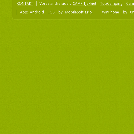
KONTAKT
Vores andre sider:
CAMP Tjekkiet
TopCamping
Cam
App:
Android
iOS
by
MobileSoft s.r.o
WinPhone
by
XP