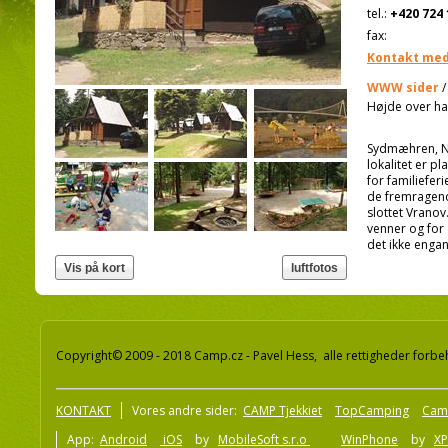
tel.:
+420 724 
fax:
Kontakt med
WWW sider
Højde over ha
Sydmæhren, N
lokalitet er p
for familieferi
de fremragen
slottet Vranov
venner og for 
det ikke enga
Copyright© 2009 - 2018 Camp.cz - Pavel Hess, alle rettigheder forbe
KONTAKT
Vores andre sider:
CAMP Tjekkiet
TopCamping
Cam
App:
Android
iOS
by
MobileSoft s.r.o
WinPhone
by
XP