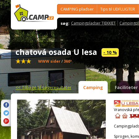
CAMPING pladser
Tips til UDFLUGTER
søg:
Campingpladser TJEKKIET
Campingpl
chatová osada U lesa
- 10 %
WWW sider
/
360º
<<
Tilbage til søgeresultater
Camping
Faciliteter
Vranovská pře
Campingplads
Sprogen, kom