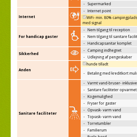
-
Supermarked
-
Internet point
Internet
WiFi- min. 80% campingplad
med signal
-
Nem tilgang til reception
For handicap gaster
-
Nem tilgang til sanitare facili
-
Handicapsanitar komplet
-
Camping indhegnet
Sikkerhed
-
Udlejning af pengeskaber
hunde tilladt
Anden
-
Betaling med kreditkort mul
-
Varmt vand-bruser- inklusive
-
Sanitare faciliteter opvarmet
-
Kogemulighed
-
Fryser for gaster
-
Opvask- varm vand
Sanitare faciliteter
-
Tojvask- varm vand
-
Torretumbler
-
Familierum
-
Pusle-bord