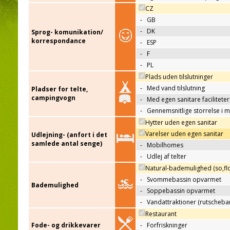
CZ
-
GB
-
DK
Sprog- komunikation/
korrespondance
-
ESP
-
F
-
PL
Plads uden tilslutninger
-
Med vand tilslutning
Pladser for telte,
campingvogn
-
Med egen sanitare faciliteter
-
Gennemsnitlige storrelse i 
Hytter uden egen sanitar
Varelser uden egen sanitar
Udlejning- (anfort i det
samlede antal senge)
-
Mobilhomes
-
Udlej af telter
Natural-bademulighed (so,flo
-
Svommebassin opvarmet
Bademulighed
-
Soppebassin opvarmet
-
Vandattraktioner (rutscheba
Restaurant
Fode- og drikkevarer
-
Forfriskninger