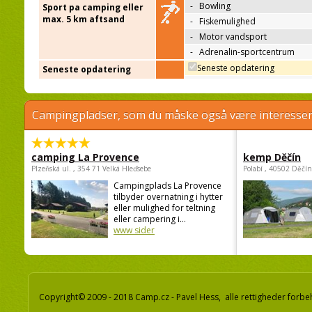
-
Bowling
Sport pa camping eller
max. 5 km aftsand
-
Fiskemulighed
-
Motor vandsport
-
Adrenalin-sportcentrum
Seneste opdatering
Seneste opdatering
Campingpladser, som du måske også være interessere
camping La Provence
kemp Děčín
Plzeňská ul. , 354 71 Velká Hleďsebe
Polabí , 40502 Děčín
Campingplads La Provence
tilbyder overnatning i hytter
eller mulighed for teltning
eller campering i...
www sider
Copyright© 2009 - 2018 Camp.cz - Pavel Hess, alle rettigheder forbe