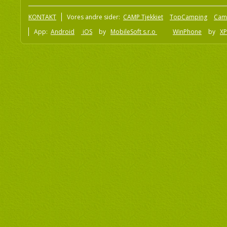
KONTAKT
Vores andre sider:
CAMP Tjekkiet
TopCamping
Cam
App:
Android
iOS
by
MobileSoft s.r.o
WinPhone
by
XP