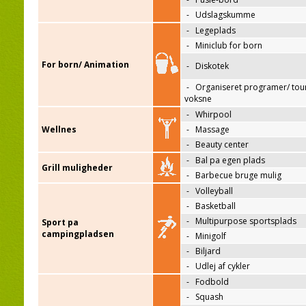
-
Udslagskumme
-
Legeplads
-
Miniclub for born
For born/ Animation
-
Diskotek
-
Organiseret programer/ tour
voksne
-
Whirpool
Wellnes
-
Massage
-
Beauty center
-
Bal pa egen plads
Grill muligheder
-
Barbecue bruge mulig
-
Volleyball
-
Basketball
-
Multipurpose sportsplads
Sport pa
campingpladsen
-
Minigolf
-
Biljard
-
Udlej af cykler
-
Fodbold
-
Squash