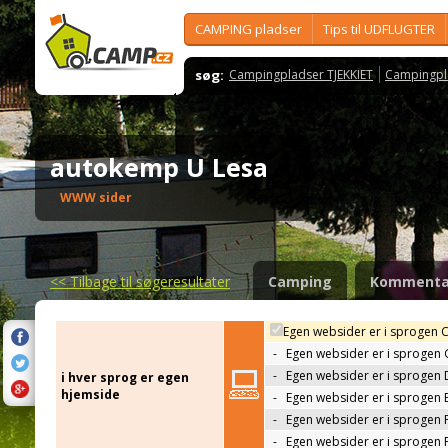
CAMPING pladser
Tips til UDFLUGTER
søg:
Campingpladser TJEKKIET
Campingpl
autokemp U Lesa
WWW sider
<<
Tilbage til søgeresultater
Camping
Kommenta
Egen websider er i sprogen 
-
Egen websider er i sprogen
-
Egen websider er i sprogen 
i hver sprog er egen
hjemside
-
Egen websider er i sprogen 
-
Egen websider er i sprogen 
-
Egen websider er i sprogen 