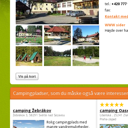
tel.:
+420 777 
fax:
Kontakt med
WWW sider
Højde over ha
Campingpladser, som du måske også være interessere
camping Žebrákov
camping Oas
Žebrákov 3, 58291 Světlá nad Sázavou
Libeňská , 25241 Zla
Praha-západ
Rolig campingplads med
mange vandremuligheder.