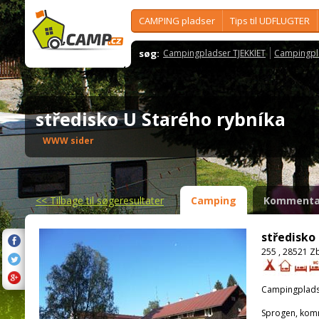
CAMPING pladser
Tips til UDFLUGTER
søg:
Campingpladser TJEKKIET
Campingpl
středisko U Starého rybníka
WWW sider
<<
Tilbage til søgeresultater
Camping
Kommenta
středisko
255 , 28521 Z
Campingplads
Sprogen, kom