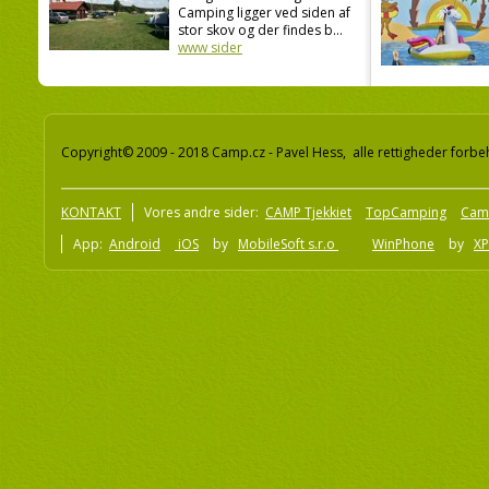
Camping ligger ved siden af
stor skov og der findes b...
www sider
Copyright© 2009 - 2018 Camp.cz - Pavel Hess, alle rettigheder forbe
KONTAKT
Vores andre sider:
CAMP Tjekkiet
TopCamping
Cam
App:
Android
iOS
by
MobileSoft s.r.o
WinPhone
by
XP