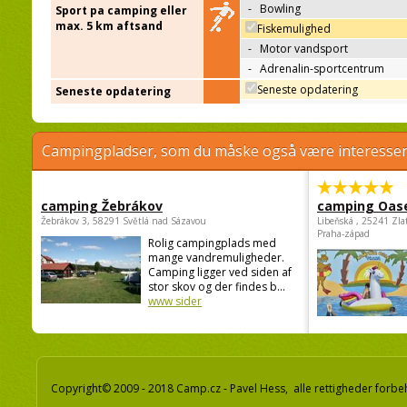
-
Bowling
Sport pa camping eller
max. 5 km aftsand
Fiskemulighed
-
Motor vandsport
-
Adrenalin-sportcentrum
Seneste opdatering
Seneste opdatering
Campingpladser, som du måske også være interessere
camping Žebrákov
camping Oas
Žebrákov 3, 58291 Světlá nad Sázavou
Libeňská , 25241 Zla
Praha-západ
Rolig campingplads med
mange vandremuligheder.
Camping ligger ved siden af
stor skov og der findes b...
www sider
Copyright© 2009 - 2018 Camp.cz - Pavel Hess, alle rettigheder forbe