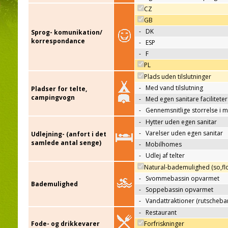
CZ
GB
-
DK
Sprog- komunikation/
korrespondance
-
ESP
-
F
PL
Plads uden tilslutninger
-
Med vand tilslutning
Pladser for telte,
campingvogn
-
Med egen sanitare faciliteter
-
Gennemsnitlige storrelse i 
-
Hytter uden egen sanitar
-
Varelser uden egen sanitar
Udlejning- (anfort i det
samlede antal senge)
-
Mobilhomes
-
Udlej af telter
Natural-bademulighed (so,flo
-
Svommebassin opvarmet
Bademulighed
-
Soppebassin opvarmet
-
Vandattraktioner (rutscheba
-
Restaurant
Fode- og drikkevarer
Forfriskninger