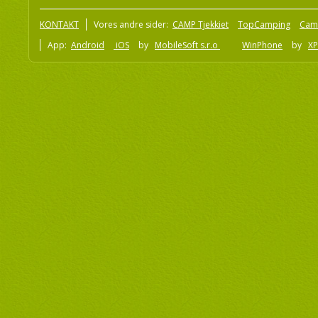
KONTAKT
Vores andre sider:
CAMP Tjekkiet
TopCamping
Cam
App:
Android
iOS
by
MobileSoft s.r.o
WinPhone
by
XP