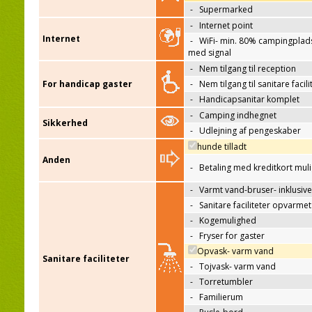
-
Supermarked
-
Internet point
Internet
-
WiFi- min. 80% campingplad
med signal
-
Nem tilgang til reception
For handicap gaster
-
Nem tilgang til sanitare facili
-
Handicapsanitar komplet
-
Camping indhegnet
Sikkerhed
-
Udlejning af pengeskaber
hunde tilladt
Anden
-
Betaling med kreditkort mul
-
Varmt vand-bruser- inklusive
-
Sanitare faciliteter opvarmet
-
Kogemulighed
-
Fryser for gaster
Opvask- varm vand
Sanitare faciliteter
-
Tojvask- varm vand
-
Torretumbler
-
Familierum