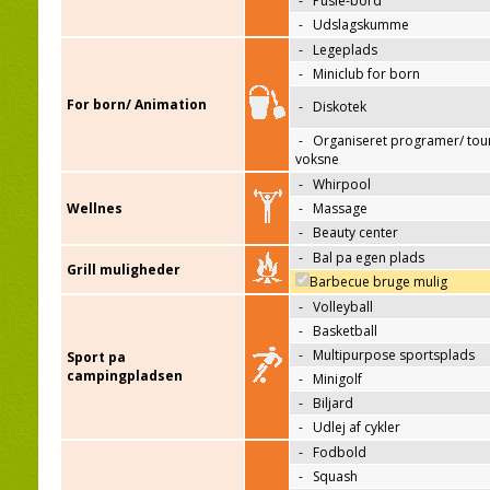
-
Pusle-bord
-
Udslagskumme
-
Legeplads
-
Miniclub for born
For born/ Animation
-
Diskotek
-
Organiseret programer/ tour
voksne
-
Whirpool
Wellnes
-
Massage
-
Beauty center
-
Bal pa egen plads
Grill muligheder
Barbecue bruge mulig
-
Volleyball
-
Basketball
-
Multipurpose sportsplads
Sport pa
campingpladsen
-
Minigolf
-
Biljard
-
Udlej af cykler
-
Fodbold
-
Squash