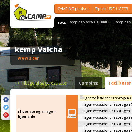
CAMPING pladser
Tips til UDFLUGTER
søg:
Campingpladser TJEKKIET
Campingpl
kemp Valcha
WWW sider
<<
Tilbage til søgeresultater
Camping
Faciliteter
Egen websider er i sprogen 
-
Egen websider er i sprogen
-
Egen websider er i sprogen 
i hver sprog er egen
hjemside
-
Egen websider er i sprogen 
-
Egen websider er i sprogen 
-
Egen websider er i sprogen 