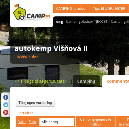
CAMPING pladser
Tips til UDFLUGTER
søg:
Campingpladser TJEKKIET
Campingpl
autokemp Višňová II
WWW sider
<<
Tilbage til søgeresultater
Camping
Kommenta
Tilføj egne vurdering
Sort efter
Camping-generelle
P
Dato
Foto
indtryk
lejefac