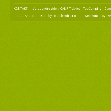
KONTAKT
Vores andre sider:
CAMP Tjekkiet
TopCamping
Cam
App:
Android
iOS
by
MobileSoft s.r.o
WinPhone
by
XP