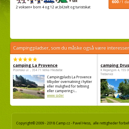
600
/ 1 d
2 voksen+ born 4 og 12 ar,bil,telt og turistskat
Campingpladser, som du måske også være interessere
camping La Provence
camping Dru
Plzeňská ul. , 354 71 Velká Hleďsebe
K Reporyjim 4, 155 0
Trebonice
Campingplads La Provence
tilbyder overnatning i hytter
eller mulighed for teltning
eller campering i...
www sider
Copyright© 2009 - 2018 Camp.cz - Pavel Hess, alle rettigheder forbe