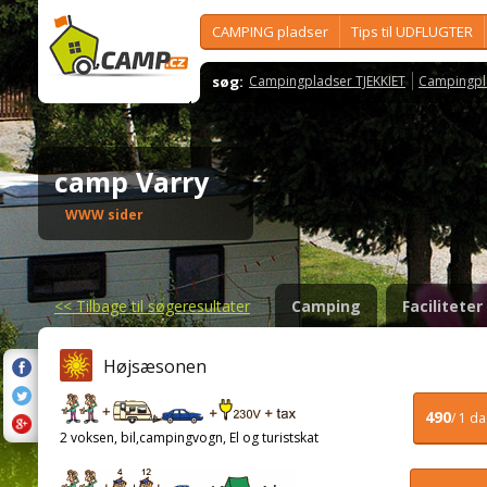
CAMPING pladser
Tips til UDFLUGTER
søg:
Campingpladser TJEKKIET
Campingpl
camp Varry
WWW sider
<<
Tilbage til søgeresultater
Camping
Faciliteter
Højsæsonen
490
/ 1 d
2 voksen, bil,campingvogn, El og turistskat