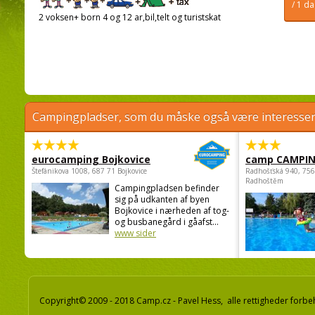
/ 1 d
2 voksen+ born 4 og 12 ar,bil,telt og turistskat
Campingpladser, som du måske også være interessere
eurocamping Bojkovice
camp CAMPI
Štefánikova 1008, 687 71 Bojkovice
Radhošťská 940, 75
Radhoštěm
Campingpladsen befinder
sig på udkanten af byen
Bojkovice i nærheden af tog-
og busbanegård i gåafst...
www sider
Copyright© 2009 - 2018 Camp.cz - Pavel Hess, alle rettigheder forbe