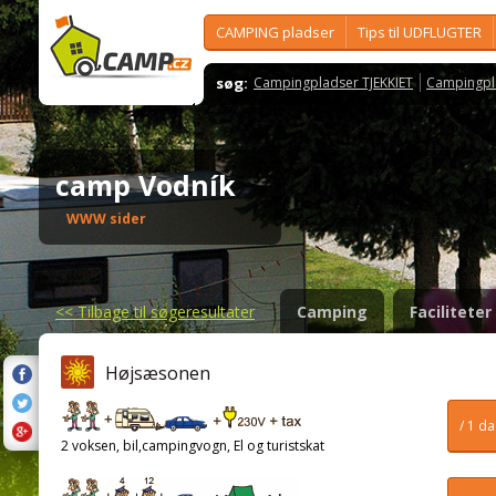
CAMPING pladser
Tips til UDFLUGTER
søg:
Campingpladser TJEKKIET
Campingpl
camp Vodník
WWW sider
<<
Tilbage til søgeresultater
Camping
Faciliteter
Højsæsonen
/ 1 d
2 voksen, bil,campingvogn, El og turistskat