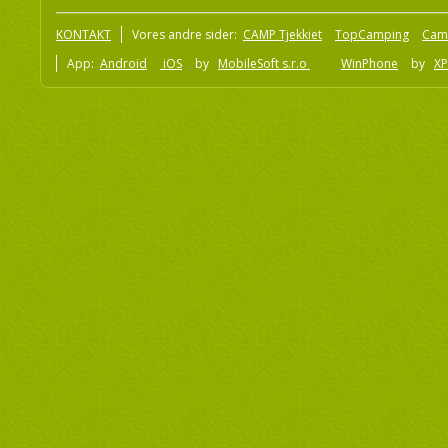
KONTAKT
Vores andre sider:
CAMP Tjekkiet
TopCamping
Cam
App:
Android
iOS
by
MobileSoft s.r.o
WinPhone
by
XP