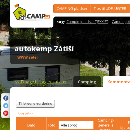
CAMPING pladser
Tips til UDFLUGTER
søg:
Campingpladser TJEKKIET
Campingpl
autokemp Zátiší
WWW sider
<<
Tilbage til søgeresultater
Camping
Kommenta
Tilføj egne vurdering
Sort efter
Camping-
P
Dato
Foto
generelle
lejefac