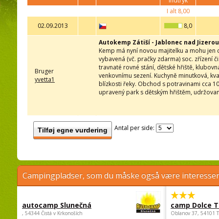
indtryk
I alt
8,00
02.09.2013
8,0
Autokemp Zátiší - Jablonec nad Jizerou
Kemp má nyní novou majitelku a mohu jen ch
vybavená (vč. pračky zdarma) soc. zřízení 
travnaté rovné stání, dětské hřiště, klubov
Bruger
venkovnímu sezení. Kuchyně minutková, kval
yvetta1
blízkosti řeky. Obchod s potravinami cca 10
upravený park s dětským hřištěm, udržované
Antal per side:
Tilføj egne vurdering
Campingpladser, som du måske også være interessere
autocamp Slunečná
camp Dolce T
, 54344 Čistá v Krkonoších
Oblanov 37, 54101 