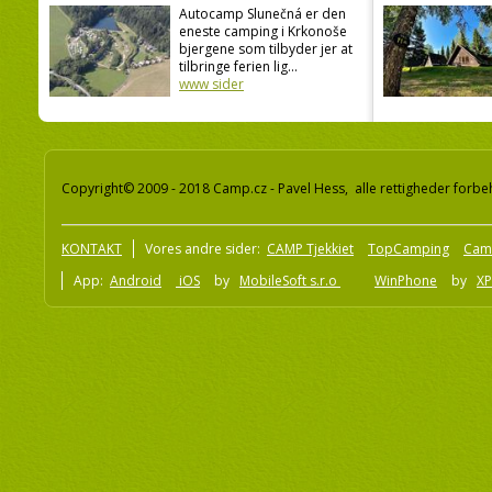
Autocamp Slunečná er den
eneste camping i Krkonoše
bjergene som tilbyder jer at
tilbringe ferien lig...
www sider
Copyright© 2009 - 2018 Camp.cz - Pavel Hess, alle rettigheder forbe
KONTAKT
Vores andre sider:
CAMP Tjekkiet
TopCamping
Cam
App:
Android
iOS
by
MobileSoft s.r.o
WinPhone
by
XP