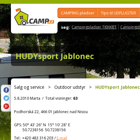
CAMPING pladser
Tips til UDFLUGTER
søg:
Campingpladser TJEKKIET
Campingpl
HUDYsport Jablonec
Salg og service
>
Outdoor udstyr
>
HUDYsport Jablonec
5.8.2010 Marta
/
Total visninger:
63
Podhorská 22, 466 01 Jablonec nad Nisou
GPS:
50° 43' 26"
N
15° 10' 28"
E
50.7238156 50.7238156
Tel.:
+420 483 316 203
/
E-mail