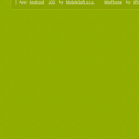
App:
Android
iOS
by
MobileSoft s.r.o
WinPhone
by
XPI