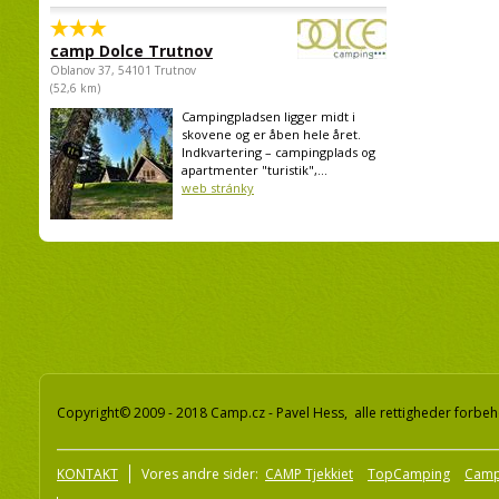
camp Dolce Trutnov
Oblanov 37, 54101 Trutnov
(52,6 km)
Campingpladsen ligger midt i
skovene og er åben hele året.
Indkvartering – campingplads og
apartmenter "turistik",...
web stránky
Copyright© 2009 - 2018 Camp.cz - Pavel Hess, alle rettigheder forbeh
KONTAKT
Vores andre sider:
CAMP Tjekkiet
TopCamping
Camp