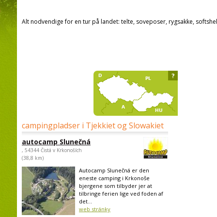
Alt nodvendige for en tur på landet: telte, soveposer, rygsakke, softshel
?
campingpladser i Tjekkiet og Slowakiet
autocamp Slunečná
, 54344 Čistá v Krkonoších
(38,8 km)
Autocamp Slunečná er den
eneste camping i Krkonoše
bjergene som tilbyder jer at
tilbringe ferien lige ved foden af
det...
web stránky