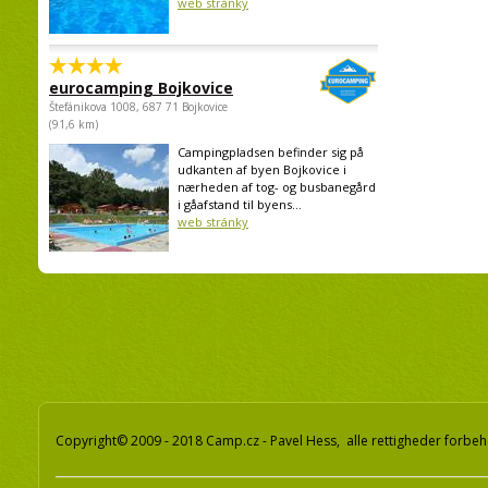
web stránky
eurocamping Bojkovice
Štefánikova 1008, 687 71 Bojkovice
(91,6 km)
Campingpladsen befinder sig på
udkanten af byen Bojkovice i
nærheden af tog- og busbanegård
i gåafstand til byens...
web stránky
Copyright© 2009 - 2018 Camp.cz - Pavel Hess, alle rettigheder forbeh