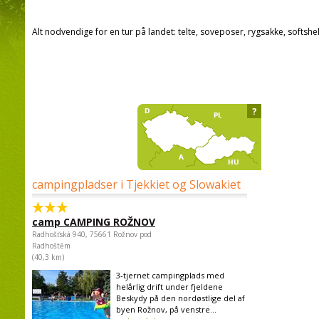
Alt nodvendige for en tur på landet: telte, soveposer, rygsakke, softshel
?
campingpladser i Tjekkiet og Slowakiet
camp CAMPING ROŽNOV
Radhošťská 940, 75661 Rožnov pod
Radhoštěm
(40,3 km)
3-tjernet campingplads med
helårlig drift under fjeldene
Beskydy på den nordøstlige del af
byen Rožnov, på venstre...