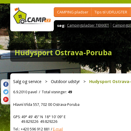
CAMPING pladser
Tips til UDFLUGTER
søg:
Campingpladser TJEKKIET
Campingpl
Hudysport Ostrava-Poruba
Salg og service
>
Outdoor udstyr
>
Hudysport Ostrava
6.9.2010 pavel
/
Total visninger:
49
Hlavní třída 557, 702 00 Ostrava-Poruba
GPS:
49° 49' 45"
N
18° 10' 09"
E
49.829226 49.829226
Tel.:
+420 596 912 881
/
E-mail