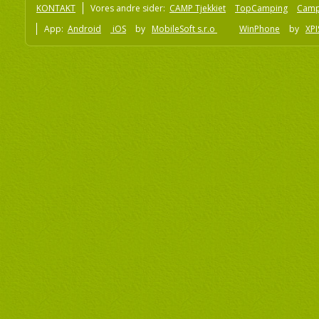
KONTAKT
Vores andre sider:
CAMP Tjekkiet
TopCamping
Camp
App:
Android
iOS
by
MobileSoft s.r.o
WinPhone
by
XPI