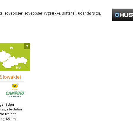
lte, soveposer, soveposer, rygsække, softshell, udendørs tøj.
?
 Slowakiet
ger i den
Prag, i bydelen
km fra det
og 1,5 km...