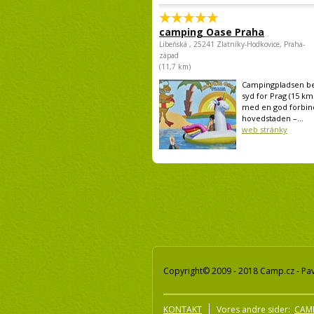
camping Oase Praha
Libeňská , 25241 Zlatníky-Hodkovice, Praha-
západ
(11,7 km)
Campingpladsen be
syd for Prag (15 km
med en god forbind
hovedstaden –...
web stránky
Copyright© 2009 - 2018 Camp.cz - Pav
KONTAKT
Vores andre sider:
CAMP