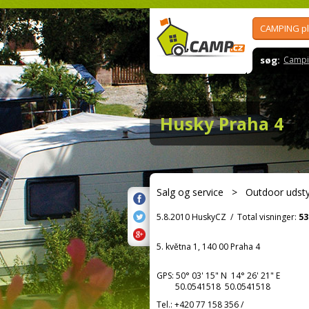
CAMPING p
søg:
Campi
Husky Praha 4
Salg og service
>
Outdoor udsty
5.8.2010 HuskyCZ
/
Total visninger:
53
5. května 1, 140 00 Praha 4
GPS:
50° 03' 15"
N
14° 26' 21"
E
50.0541518 50.0541518
Tel.:
+420 77 158 356
/