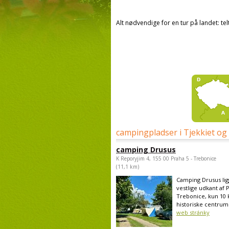
Alt nødvendige for en tur på landet: te
campingpladser i Tjekkiet og
camping Drusus
K Reporyjim 4, 155 00 Praha 5 - Trebonice
(11,1 km)
Camping Drusus lig
vestlige udkant af 
Trebonice, kun 10 
historiske centrum 
web stránky