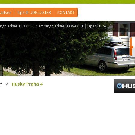
ladser
Tips til UDFLUGTER
KONTAKT
ngpladser TJEKKIET
Campingpladser SLOVAKIET
Tips til ture
r
>
Husky Praha 4