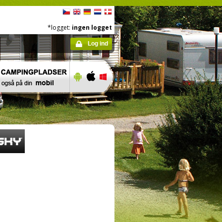
*logget:
ingen logget
Log ind