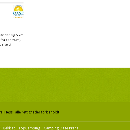
finder sig 5 km
 fra centrum),
else til
el Hess, alle rettigheder forbeholdt
 Tjekkiet
TopCamping
Camping Oase Praha