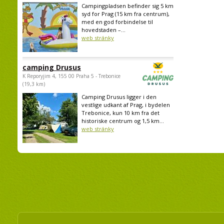
Campingpladsen befinder sig 5 km
syd for Prag (15 km fra centrum),
med en god forbindelse til
hovedstaden –...
web stránky
camping Drusus
K Reporyjim 4, 155 00 Praha 5 - Trebonice
(19,3 km)
Camping Drusus ligger i den
vestlige udkant af Prag, i bydelen
Trebonice, kun 10 km fra det
historiske centrum og 1,5 km...
web stránky