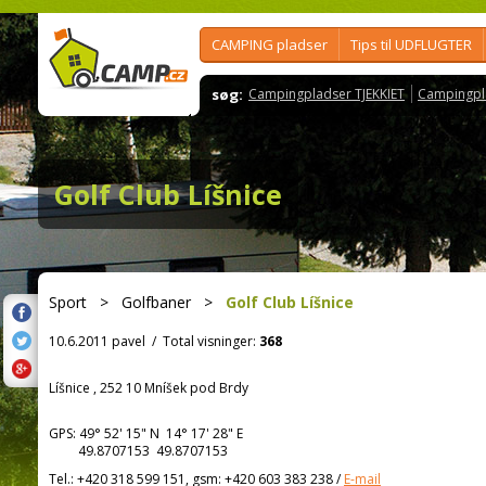
CAMPING pladser
Tips til UDFLUGTER
søg:
Campingpladser TJEKKIET
Campingpl
Golf Club Líšnice
Sport
>
Golfbaner
>
Golf Club Líšnice
10.6.2011 pavel
/
Total visninger:
368
Líšnice , 252 10 Mníšek pod Brdy
GPS:
49° 52' 15"
N
14° 17' 28"
E
49.8707153 49.8707153
Tel.:
+420 318 599 151, gsm: +420 603 383 238
/
E-mail