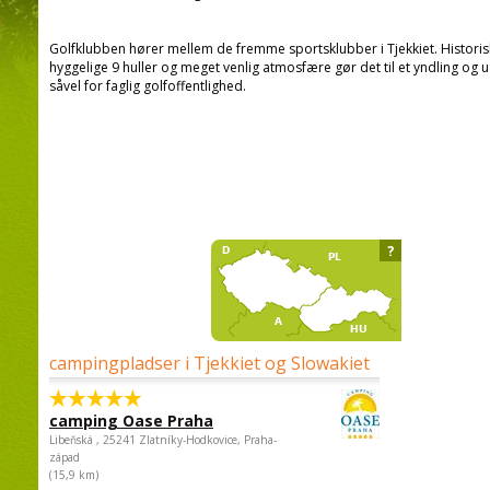
Golfklubben hører mellem de fremme sportsklubber i Tjekkiet. Histori
hyggelige 9 huller og meget venlig atmosfære gør det til et yndling og
såvel for faglig golfoffentlighed.
?
campingpladser i Tjekkiet og Slowakiet
camping Oase Praha
Libeňská , 25241 Zlatníky-Hodkovice, Praha-
západ
(15,9 km)