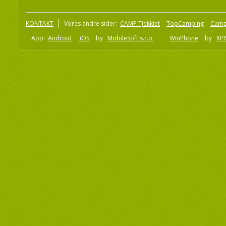
KONTAKT
Vores andre sider:
CAMP Tjekkiet
TopCamping
Camp
App:
Android
iOS
by
MobileSoft s.r.o
WinPhone
by
XPI