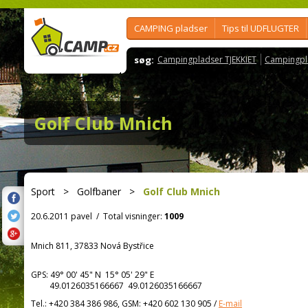
CAMPING pladser
Tips til UDFLUGTER
søg:
Campingpladser TJEKKIET
Campingpl
Golf Club Mnich
Sport
>
Golfbaner
>
Golf Club Mnich
20.6.2011 pavel
/
Total visninger:
1009
Mnich 811, 37833 Nová Bystřice
GPS:
49° 00' 45"
N
15° 05' 29"
E
49.0126035166667 49.0126035166667
Tel.:
+420 384 386 986, GSM: +420 602 130 905
/
E-mail