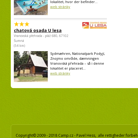
lokalitet, hvor der befinder...
web stránky
chatová osada U lesa
Vranovská přehrada - pláž 680, 67102
Šumná
(54 km)
Sydmæhren, Nationalpark Podyjí,
Znojmo område, dæmningen
Vranovská přehrada – så i denne
lokalitet er placeret...
web stránky
Copyright© 2009 - 2018 Camp.cz - Pavel Hess, alle rettigheder forbeh