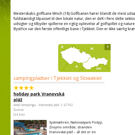
Mesterskabs golfbane Mnich (18) Golfbanen hører blandt de mest udsøg
fuldstændigt tilpasset til den lokale natur, den er delt i flere delte 
udsigter og tilbyder spillerne en rigtig oplevelse af golfspillet og natur
Bystřice var den første offentlige bane i Tjekkiet. Den er ikke særlig kr
?
campingpladser i Tjekkiet og Slowakiet
holiday park Vranovská
pláž
Areál kempingu - Vranovská pláž 1, 67102
Šumná
(54 km)
Sydmæhren, Nationalpark Podyjí,
Znojmo område, stranden
Vranovská pláž – så det er en