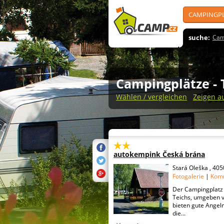
CAMPINGP
suche:
Cam
Campingplätze
-
Wählen / vergleichen
Zeigen a
autokempink Česká brána
Stará Oleška , 40
Fotogalerie
|
Kom
Der Campingplatz 
Teichs, umgeben v
bieten gute Angel
die...