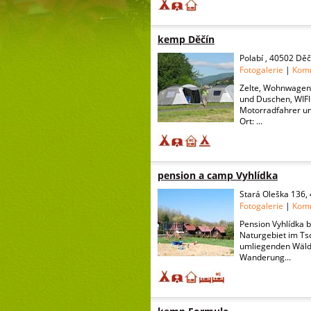
kemp Děčín
Polabí , 40502 Děč
Fotogalerie
|
Kom
Zelte, Wohnwagen,
und Duschen, WIFI.
Motorradfahrer un
Ort: ...
pension a camp Vyhlídka
Stará Oleška 136,
Fotogalerie
|
Kom
Pension Vyhlídka 
Naturgebiet im Ts
umliegenden Wälde
Wanderung...