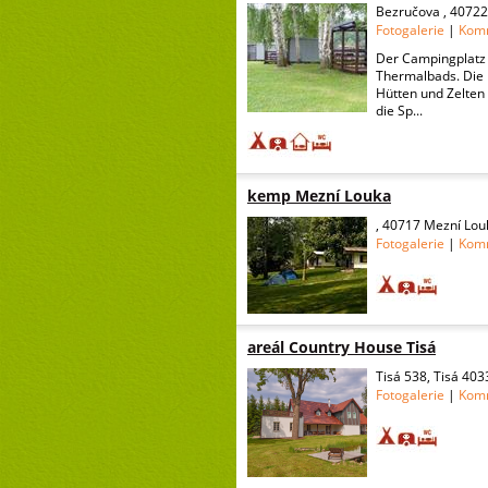
Bezručova , 40722
Fotogalerie
|
Kom
Der Campingplatz 
Thermalbads. Die 
Hütten und Zelten 
die Sp...
kemp Mezní Louka
, 40717 Mezní Lou
Fotogalerie
|
Kom
areál Country House Tisá
Tisá 538, Tisá 403
Fotogalerie
|
Kom