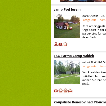
camp Pod lesem
Stará Oleška 102,
Fotogalerie
|
Kom
Der Campingplatz 
Angelsport in der
Wälder sind für d
vieler Rad- ...
EKO Farma Camp Valdek
Valdek 8, 40761 S
Fotogalerie
|
Kom
Das Areal des Zen
Bett-Hüttchen. Im
können Sie Ihre Ze
ein S...
koupaliště Benešov nad Ploučni