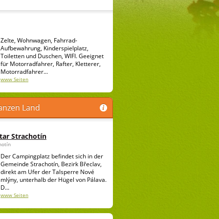
Zelte, Wohnwagen, Fahrrad-
Aufbewahrung, Kinderspielplatz,
Toiletten und Duschen, WIFI. Geeignet
für Motorradfahrer, Rafter, Kletterer,
Motorradfahrer...
www Seiten
anzen Land
ar Strachotín
hotín
Der Campingplatz befindet sich in der
Gemeinde Strachotín, Bezirk Břeclav,
direkt am Ufer der Talsperre Nové
mlýny, unterhalb der Hügel von Pálava.
D...
www Seiten