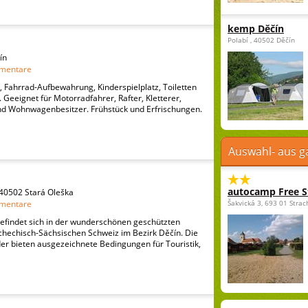
kemp Děčín
Polabí , 40502 Děčín
ín
mentare
 Fahrrad-Aufbewahrung, Kinderspielplatz, Toiletten
 Geeignet für Motorradfahrer, Rafter, Kletterer,
d Wohnwagenbesitzer. Frühstück und Erfrischungen.
Auswahl- aus g
autocamp Free St
 40502 Stará Oleška
mentare
Šakvická 3, 693 01 Strac
befindet sich in der wunderschönen geschützten
chechisch-Sächsischen Schweiz im Bezirk Děčín. Die
r bieten ausgezeichnete Bedingungen für Touristik,