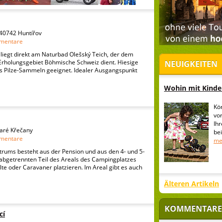
 40742 Huntířov
mentare
liegt direkt am Naturbad Olešský Teich, der dem
 Erholungsgebiet Böhmische Schweiz dient. Hiesige
NEUIGKEITEN
as Pilze-Sammeln geeignet. Idealer Ausgangspunkt
Wohin mit Kinder
Kö
vo
Ih
taré Křečany
be
mentare
me
trums besteht aus der Pension und aus den 4- und 5-
 abgetrennten Teil des Areals des Campingplatzes
lte oder Caravaner platzieren. Im Areal gibt es auch
Älteren Artikeln
KOMMENTARE
cí