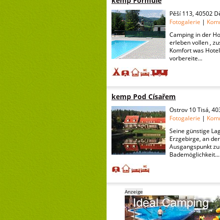
kemp Formule
Pěší 113, 40502 D
Fotogalerie
|
Kom
Camping in der Hote
erleben vollen , z
Komfort was Hotel 
vorbereite...
kemp Pod Císařem
Ostrov 10 Tisá, 4
Fotogalerie
|
Kom
Seine günstige La
Erzgebirge, an de
Ausgangspunkt zu 
Bademöglichkeit...
Anzeige