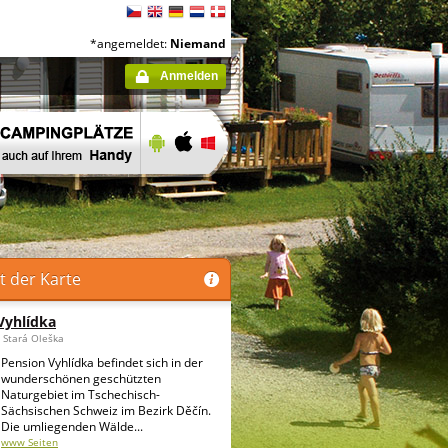
*angemeldet:
Niemand
Anmelden
t der Karte
Vyhlídka
 Stará Oleška
Pension Vyhlídka befindet sich in der
wunderschönen geschützten
Naturgebiet im Tschechisch-
Sächsischen Schweiz im Bezirk Děčín.
Die umliegenden Wälde...
www Seiten