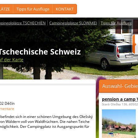
LÄTZE
Tipps für Ausflüge
KONTAKT
pingplplätze TSCHECHIEN
Campingplplätze SLOWAKEI
Tipps für Ausflüge
 Tschechische Schweiz
uf der Karte
Auswahl- Gebie
pension a camp 
502 Děčín
Stará Oleška 136, 40502
mentare
befindet sich in einer schönen Umgebung des Olešský
on Wäldern voll von Waldfrüchten. Die nahen Teiche
möglichkeit. Der Campingplatz ist Ausgangspunkt für