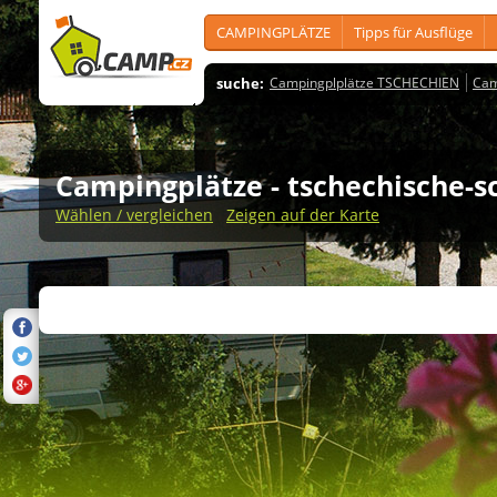
CAMPINGPLÄTZE
Tipps für Ausflüge
suche:
Campingplplätze TSCHECHIEN
Cam
Campingplätze
- tschechische-
Wählen / vergleichen
Zeigen auf der Karte