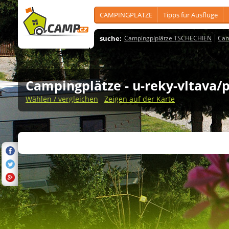
CAMPINGPLÄTZE
Tipps für Ausflüge
suche:
Campingplplätze TSCHECHIEN
Cam
Campingplätze
- u-reky-vltava/
Wählen / vergleichen
Zeigen auf der Karte