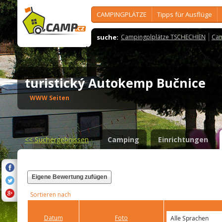
CAMPINGPLÄTZE
Tipps für Ausflüge
suche:
Campingplplätze TSCHECHIEN
Cam
turistický Autokemp Bučnice
WWW Seiten
<<
Suchergebnissen
Camping
Einrichtungen
Eigene Bewertung zufügen
Sortieren nach
Datum
Foto