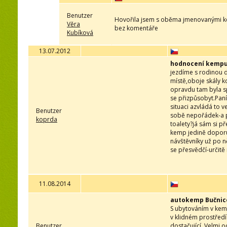
Benutzer
Hovořila jsem s oběma jmenovanými kemp
Věra
bez komentáře
Kubíková
13.07.2012
hodnocení kemp
jezdíme s rodinou d
místě,oboje skály k
opravdu tam byla sp
se přizpůsobyt.Paní
situaci azvládá to v
Benutzer
sobě nepořádek-a pa
koprda
toalety?já sám si 
kemp jedině doporu
návštěvníky už po 
se přesvědčí-určitě
11.08.2014
autokemp Bučnic
S ubytováním v kemp
v klidném prostřed
Benutzer
dostačující. Velmi