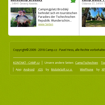
, 54941 Červený Kostelec
Oblanov 37, 54101 
Campingplatz Brodský
befindet sich im touristischen
Paradies der Tschechischen
Republik. Wunderschön...
www Seiten
Copyright© 2009 - 2018 Camp.cz - Pavel Hess, alle Rechte vorbehalte
KONTAKT - CAMP.cz
Unsere andere Seiten:
CampTschechien
To
App:
Android
iOS
by
MobileSoft s.r.o
WinPhone
by
XP