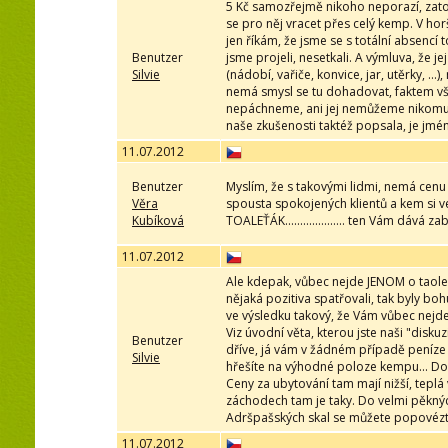
5 Kč samozřejmě nikoho neporazí, zato 
se pro něj vracet přes celý kemp. V hor
jen říkám, že jsme se s totální absenc
Benutzer
jsme projeli, nesetkali. A výmluva, že je
Silvie
(nádobí, vařiče, konvice, jar, utěrky, …)
nemá smysl se tu dohadovat, faktem vša
nepáchneme, ani jej nemůžeme nikomu d
naše zkušenosti taktéž popsala, je jmén
11.07.2012
Benutzer
Myslím, že s takovými lidmi, nemá cenu
Věra
spousta spokojených klientů a kem si vel
Kubíková
TOALEŤÁK.................... ten Vám dává z
11.07.2012
Ale kdepak, vůbec nejde JENOM o taoleť
nějaká pozitiva spatřovali, tak byly b
ve výsledku takový, že Vám vůbec nejde
Viz úvodní věta, kterou jste naši "disku
Benutzer
dříve, já vám v žádném případě peníze 
Silvie
hřešíte na výhodné poloze kempu... Do
Ceny za ubytování tam mají nižší, tepl
záchodech tam je taky. Do velmi pěknýc
Adršpašských skal se můžete popovézt
11.07.2012