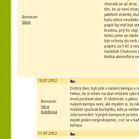
chovala se až drze.
tím, že už není mís
jakékoli známky sluš
Benutzer
byla velice neadekv
Silvie
papír by měl být s
kradou, prý ho dají
tímto jsme se nikde
být ochota do nich 
papíru za 5 Kč a ve
navštívili Chatovou
klidná atmosféra 
10.07.2012
Dobrý den, byli jste v našem kempu v o
řeknu, že si místo na stan můžete vybrat
musí postavit stan. O slušnosti, s jakou
Benutzer
našem kempu není, ale myslím si, že ni
Věra
můžete využívat kuchyňku, kde je veškeré
Kubíková
zdá normální. V jiných kempech je toto
nejde jeden nespokojenec, což se v ka
kempu
11.07.2012