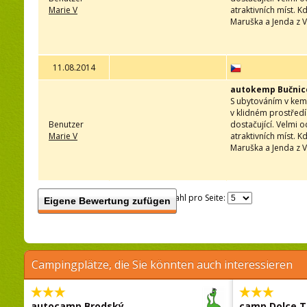
Marie V
atraktivních míst.
Maruška a Jenda z V
11.08.2014
autokemp Bučnic
S ubytováním v kemp
v klidném prostřed
Benutzer
dostačující. Velmi
Marie V
atraktivních míst.
Maruška a Jenda z V
Anzahl pro Seite:
Eigene Bewertung zufügen
Campingplätze, die Sie könnten auch interessieren
autocamp Brodský
camp Dolce T