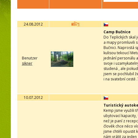
24.08.2012
1
Camp Bučnice
Do Teplických skal j
a mapy promluvili s
Bučnici. Naprostá 
kulisou tekoucí Met
Benutzer
jednání personálu a
sikner
svoje i uzamykatel
studená , ale pokud
jsem se pochlubil ž
i na svatební cestě
10.07.2012
Turistický autok
Kemp jsme využili t
ubytovací kapacity,
než je paní z recep
člověk chce něco ví
jsme chtěli opustit
nám vrátit za jeden